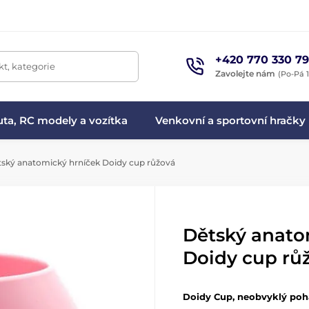
+420 770 330 79
t, kategorie
Zavolejte nám
(Po-Pá 1
ta, RC modely a vozítka
Venkovní a sportovní hračky
ský anatomický hrníček Doidy cup růžová
Dětský anato
Doidy cup rů
Doidy Cup, neobvyklý poh