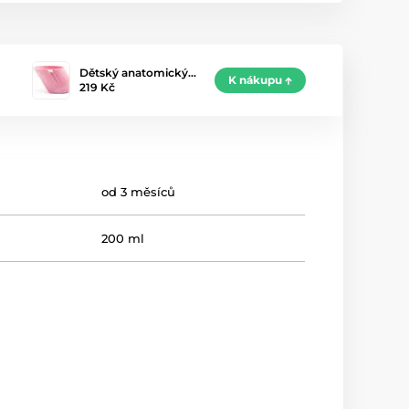
Dětský anatomický…
K nákupu
219 Kč
od 3 měsíců
200 ml