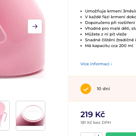
Umožňuje krmení 3měsí
V každé fázi krmení doko
Doporučeno při rozšířen
Vhodné pro malé děti, sta
Můžete z ní pít vleže
Snadné čištění (tradičně
Má kapacitu cca 200 ml
Více informací ›
10 dní
219 Kč
181 Kč bez DPH