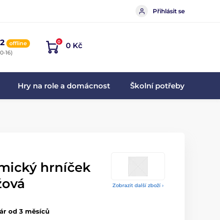
Přihlásit se
2
0
offline
0 Kč
0-16)
Hry na role a domácnost
Školní potřeby
mický hrníček
žová
Zobrazit další zboží ›
ár od 3 měsíců