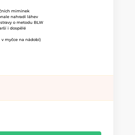
čních miminek
nale nahradí láhev
í stravy o metodu BLW
rší i dospělé
 i v myčce na nádobí)