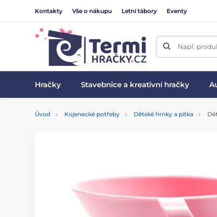
Kontakty
Vše o nákupu
Letní tábory
Eventy
Např. produk
Hračky
Stavebnice a kreativní hračky
Au
Úvod
Kojenecké potřeby
Dětské hrnky a pítka
Dět