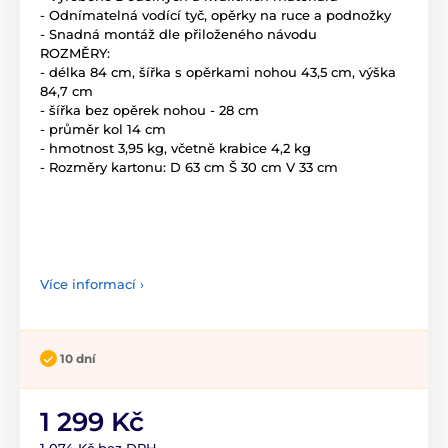
- Odnímatelná vodící tyč, opěrky na ruce a podnožky
- Snadná montáž dle přiloženého návodu
ROZMĚRY:
- délka 84 cm, šířka s opěrkami nohou 43,5 cm, výška
84,7 cm
- šířka bez opěrek nohou - 28 cm
- průměr kol 14 cm
- hmotnost 3,95 kg, včetně krabice 4,2 kg
- Rozměry kartonu: D 63 cm Š 30 cm V 33 cm
Více informací ›
10 dní
1 299 Kč