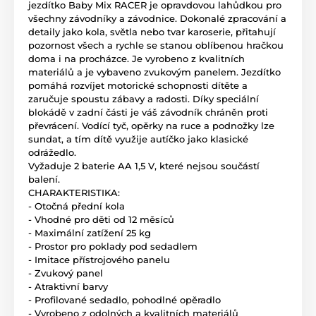
jezdítko Baby Mix RACER je opravdovou lahůdkou pro
všechny závodníky a závodnice. Dokonalé zpracování a
detaily jako kola, světla nebo tvar karoserie, přitahují
pozornost všech a rychle se stanou oblíbenou hračkou
doma i na procházce. Je vyrobeno z kvalitních
materiálů a je vybaveno zvukovým panelem. Jezdítko
pomáhá rozvíjet motorické schopnosti dítěte a
zaručuje spoustu zábavy a radosti. Díky speciální
blokádě v zadní části je váš závodník chráněn proti
převrácení. Vodící tyč, opěrky na ruce a podnožky lze
sundat, a tím dítě využije autíčko jako klasické
odrážedlo.
Vyžaduje 2 baterie AA 1,5 V, které nejsou součástí
balení.
CHARAKTERISTIKA:
- Otočná přední kola
- Vhodné pro děti od 12 měsíců
- Maximální zatížení 25 kg
- Prostor pro poklady pod sedadlem
- Imitace přístrojového panelu
- Zvukový panel
- Atraktivní barvy
- Profilované sedadlo, pohodlné opěradlo
- Vyrobeno z odolných a kvalitních materiálů