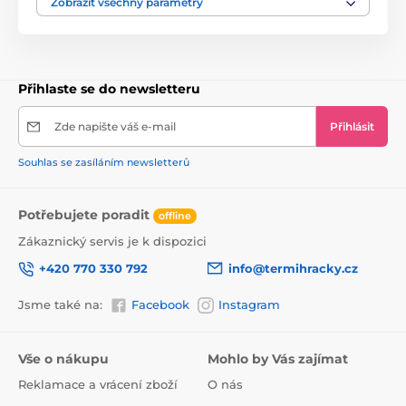
- Odnímatelná vodící tyč, opěrky na ruce a podnožky
Zobrazit všechny parametry
- Snadná montáž dle přiloženého návodu
ROZMĚRY:
- délka 84 cm, šířka s opěrkami nohou 43,5 cm, výška
84,7 cm
- šířka bez opěrek nohou - 28 cm
Přihlaste se do newsletteru
- průměr kol 14 cm
- hmotnost 3,95 kg, včetně krabice 4,2 kg
Zde napište váš e-mail
Přihlásit
- Rozměry kartonu: D 63 cm Š 30 cm V 33 cm
Souhlas se zasíláním newsletterů
Potřebujete poradit
offline
Zákaznický servis je k dispozici
+420 770 330 792
info@termihracky.cz
Jsme také na:
Facebook
Instagram
Vše o nákupu
Mohlo by Vás zajímat
Reklamace a vrácení zboží
O nás