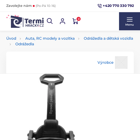
+420 770 330 792
Zavolejte nám
(Po-Pá 10-16)
0
Menu
Úvod
Auta, RC modely a vozítka
Odrážedla a dětská vozidla
Odrážedla
Výrobce