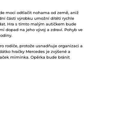
bude moci odtlačit nohama od země, aniž
dní části výrobku umožní dítěti rychle
dat. Hra s tímto malým autíčkem bude
vní dopad na jeho vývoj a zdraví. Pohyb ve
hodiny.
o rodiče, protože usnadňuje organizaci a
edátko hračky Mercedes je zvýšené a
hraček miminka. Opěrka bude bránit