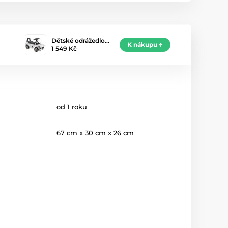
Dětské odrážedlo…
K nákupu
1 549 Kč
od 1 roku
67 cm x 30 cm x 26 cm