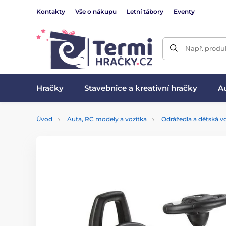
Kontakty
Vše o nákupu
Letní tábory
Eventy
Např. produk
Hračky
Stavebnice a kreativní hračky
Au
Úvod
Auta, RC modely a vozítka
Odrážedla a dětská vo