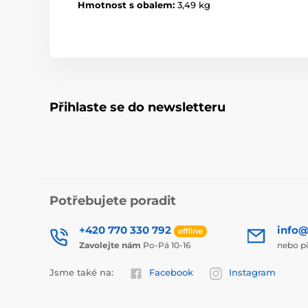
Hmotnost s obalem:
3,49 kg
Přihlaste se do newsletteru
Potřebujete poradit
+420 770 330 792
info@
offline
Zavolejte nám
Po-Pá 10-16
nebo p
Jsme také na:
Facebook
Instagram