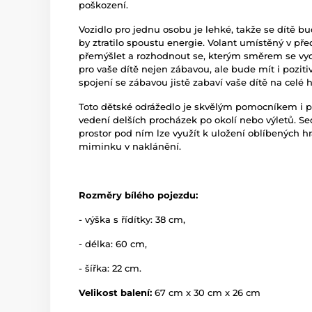
poškození.
Vozidlo pro jednu osobu je lehké, takže se dítě 
by ztratilo spoustu energie. Volant umístěný v pře
přemýšlet a rozhodnout se, kterým směrem se vy
pro vaše dítě nejen zábavou, ale bude mít i poziti
spojení se zábavou jistě zabaví vaše dítě na celé 
Toto dětské odrážedlo je skvělým pomocníkem i pr
vedení delších procházek po okolí nebo výletů. S
prostor pod ním lze využít k uložení oblíbených 
miminku v naklánění.
Rozměry bílého pojezdu:
- výška s řídítky: 38 cm,
- délka: 60 cm,
- šířka: 22 cm.
Velikost balení:
67 cm x 30 cm x 26 cm