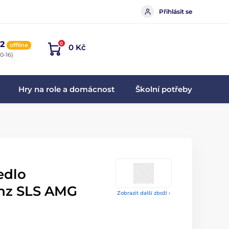
Přihlásit se
2
0
offline
0 Kč
0-16)
Hry na role a domácnost
Školní potřeby
edlo
nz SLS AMG
Zobrazit další zboží ›