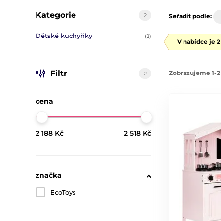
Kategorie
2
Seřadit podle:
Dětské kuchyňky
(2)
V nabídce je 
Filtr
Zobrazujeme 1-2 
2
cena
2 188 Kč
2 518 Kč
značka
EcoToys