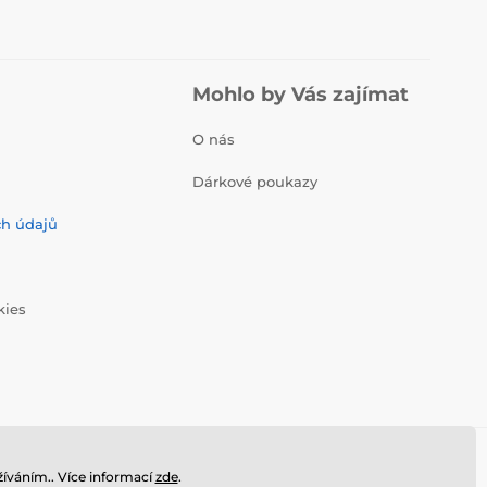
Mohlo by Vás zajímat
O nás
Dárkové poukazy
ch údajů
kies
íváním.. Více informací
zde
.