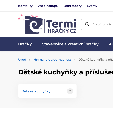
Kontakty
Vše o nákupu
Letní tábory
Eventy
Např. produk
Hračky
Stavebnice a kreativní hračky
Au
Úvod
Hry na role a domácnost
Dětské kuchyňky a přís
Dětské kuchyňky a přísluše
Dětské kuchyňky
2