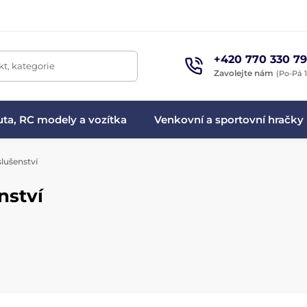
+420 770 330 79
t, kategorie
Zavolejte nám
(Po-Pá 1
ta, RC modely a vozítka
Venkovní a sportovní hračky
lušenství
nství