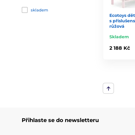
skladem
Ecotoys dě
s přísluše
růžová
Skladem
2 188 Kč
Přihlaste se do newsletteru