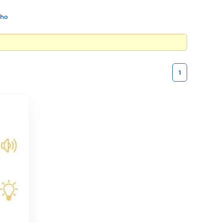
ího
1