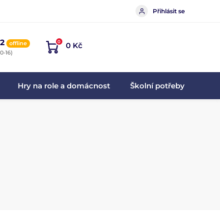
Přihlásit se
2
0
offline
0 Kč
0-16)
Hry na role a domácnost
Školní potřeby