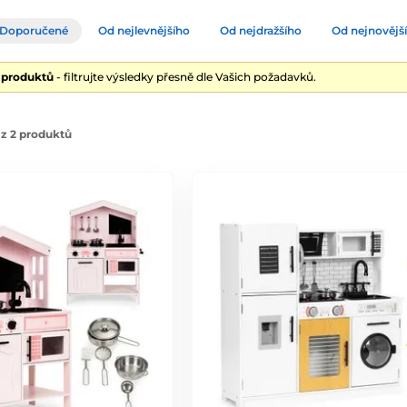
Doporučené
Od nejlevnějšího
Od nejdražšího
Od nejnovějš
2 produktů
- filtrujte výsledky přesně dle Vašich požadavků.
z 2 produktů