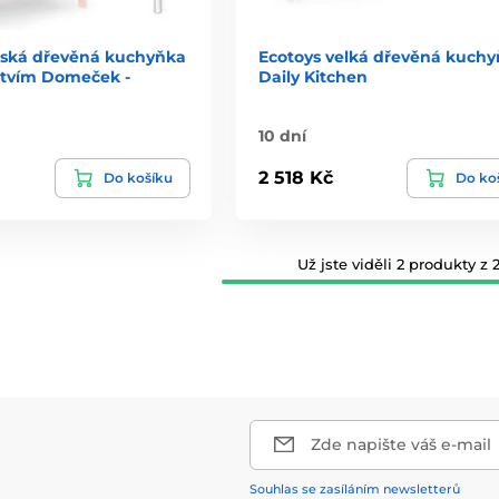
tská dřevěná kuchyňka
Ecotoys velká dřevěná kuch
nstvím Domeček -
Daily Kitchen
10 dní
2 518 Kč
Do košíku
Do ko
Už jste viděli 2 produkty z 2
Zde napište váš e-mail
Souhlas se zasíláním newsletterů