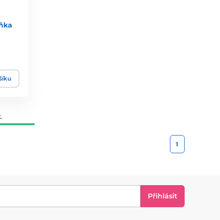
yňka
šíku
.
1
Přihlásit