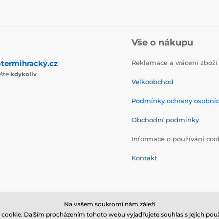
Vše o nákupu
termihracky.cz
Reklamace a vrácení zboží
ište
kdykoliv
Velkoobchod
Podmínky ochrany osobní
Obchodní podmínky
Informace o používání coo
Kontakt
Na vašem soukromí nám záleží
cookie. Dalším procházením tohoto webu vyjadřujete souhlas s jejich použ
© 2026 www.termihracky.cz ⦁ E-shop vytvořila
SIMPLIA.cz