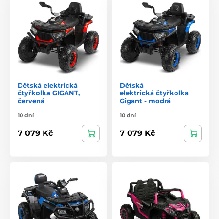
Dětská elektrická
Dětská
čtyřkolka GIGANT,
elektrická čtyřkolka
červená
Gigant - modrá
10 dní
10 dní
7 079 Kč
7 079 Kč