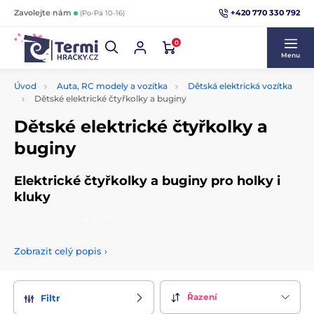
+420 770 330 792
Zavolejte nám
(Po-Pá 10-16)
0
Menu
Úvod
Auta, RC modely a vozítka
Dětská elektrická vozítka
Dětské elektrické čtyřkolky a buginy
Dětské elektrické čtyřkolky a
buginy
Elektrické čtyřkolky a buginy pro holky i
kluky
Dětské elektrické čtyřkolky a buginy
jsou skvělou volbou
pro malé
řidiče i řidičky
, kteří milují dobrodružství. Vozidla
Zobrazit celý popis
›
nabízí bezpečné a zábavné projížďky, ať už na zahradě, nebo
v terénu. Vybavené jsou kvalitními motory, odolnými koly a
některé modely i
světelnými či zvukovými efekty.
Kluky
potěší také
elektrické traktory
, které přinášejí další
Řazení
Filtr
možnosti zábavy a her. Díky
realistickému designu
a