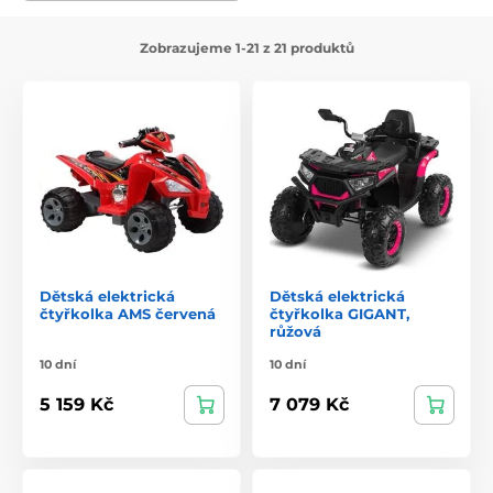
snadnému ovládání si děti mohou připadat jako opravdoví
závodníci.
Zobrazujeme 1-21 z 21 produktů
Dětská elektrická
Dětská elektrická
čtyřkolka AMS červená
čtyřkolka GIGANT,
růžová
10 dní
10 dní
5 159 Kč
7 079 Kč