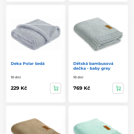
Deka Polar šedá
Dětská bambusová
dečka - baby grey
10 dní
10 dní
229 Kč
769 Kč