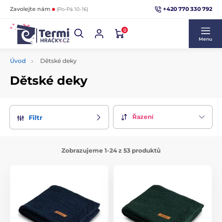
+420 770 330 792
Zavolejte nám
(Po-Pá 10-16)
0
Menu
Úvod
Dětské deky
Dětské deky
Řazení
Filtr
Zobrazujeme 1-24 z 53 produktů