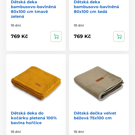
Dětská deka
Dětská deka
bambusovo-bavlněná
bambusovo-bavlněná
80x100 cm tmavě
80x100 cm šedá
zelená
10 dní
10 dní
769 Kč
769 Kč
Dětská deka do
Dětská dečka velvet
kočárku pletená 100%
béžová 75x100 cm
bavlna hořčice
10 dní
10 dní