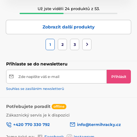
Už jste viděli 24 produktů z 53.
Zobrazit další produkty
1
2
3
Přihlaste se do newsletteru
Zde napište váš e-mail
Přihlásit
Souhlas se zasíláním newsletterů
Potřebujete poradit
offline
Zákaznický servis je k dispozici
+420 770 330 792
info@termihracky.cz
Jsme také na:
Facebook
Instagram