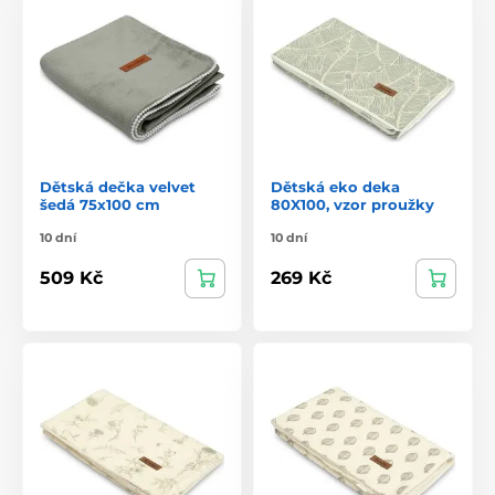
Dětská dečka velvet
Dětská eko deka
šedá 75x100 cm
80X100, vzor proužky
10 dní
10 dní
509 Kč
269 Kč