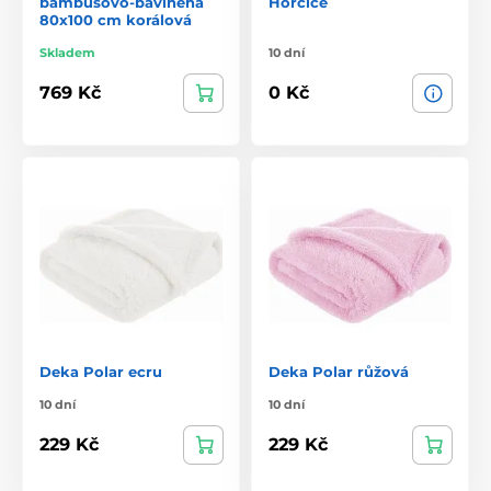
bambusovo-bavlněná
Hořčice
80x100 cm korálová
Skladem
10 dní
769 Kč
0 Kč
Deka Polar ecru
Deka Polar růžová
10 dní
10 dní
229 Kč
229 Kč