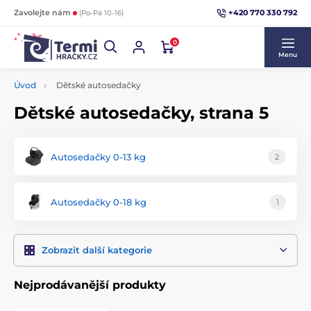
+420 770 330 792
Zavolejte nám
(Po-Pá 10-16)
0
Menu
Úvod
Dětské autosedačky
Dětské autosedačky, strana 5
Autosedačky 0-13 kg
2
Autosedačky 0-18 kg
1
Zobrazit další kategorie
Nejprodávanější produkty