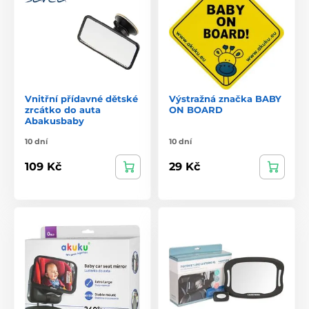
Vnitřní přídavné dětské
Výstražná značka BABY
zrcátko do auta
ON BOARD
Abakusbaby
10 dní
10 dní
109 Kč
29 Kč