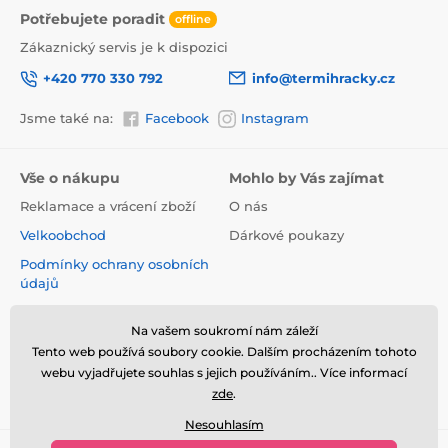
Potřebujete poradit
offline
Zákaznický servis je k dispozici
+420 770 330 792
info@termihracky.cz
Jsme také na:
Facebook
Instagram
Vše o nákupu
Mohlo by Vás zajímat
Reklamace a vrácení zboží
O nás
Velkoobchod
Dárkové poukazy
Podmínky ochrany osobních
údajů
Obchodní podmínky
Na vašem soukromí nám záleží
Informace o používání
Tento web používá soubory cookie. Dalším procházením tohoto
cookies
webu vyjadřujete souhlas s jejich používáním.. Více informací
Kontakt
zde
.
Nesouhlasím