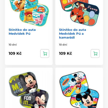
Stínítko do auta
Stínítko do auta
Medvídek Pú
Medvídek Pú a
kamarádi
10 dní
10 dní
109 Kč
109 Kč