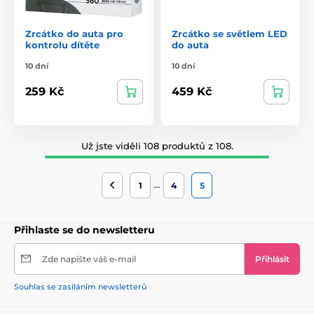
Zrcátko do auta pro
Zrcátko se světlem LED
kontrolu dítěte
do auta
10 dní
10 dní
259 Kč
459 Kč
Už jste viděli 108 produktů z 108.
…
1
4
5
Přihlaste se do newsletteru
Zde napište váš e-mail
Přihlásit
Souhlas se zasíláním newsletterů