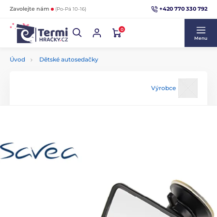
+420 770 330 792
Zavolejte nám
(Po-Pá 10-16)
0
Menu
Úvod
Dětské autosedačky
Výrobce