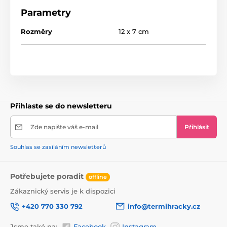
správného úhlu.
Parametry
Rozměr: 12 x 7 cm
Rozměry
12 x 7 cm
Přihlaste se do newsletteru
Zde napište váš e-mail
Přihlásit
Souhlas se zasíláním newsletterů
Potřebujete poradit
offline
Zákaznický servis je k dispozici
+420 770 330 792
info@termihracky.cz
Jsme také na:
Facebook
Instagram