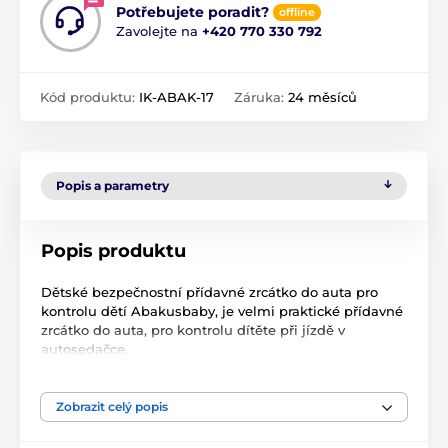
Potřebujete poradit?
offline
Zavolejte na
+420 770 330 792
Kód produktu:
IK-ABAK-17
Záruka:
24 měsíců
Popis a parametry
Popis produktu
Dětské bezpečnostní přídavné zrcátko do auta pro
kontrolu dětí Abakusbaby, je velmi praktické přídavné
zrcátko do auta, pro kontrolu dítěte při jízdě v
autosedačce.
Dětské bezpečnostní přídavné zrcátko do auta, se
pomocí přísavky upevňuje buď na čelní sklo (sedí-li
dítě po směru jízdy) nebo na zadní sklo (sedí-li dítě
Zobrazit celý popis
proti směru jízdy). Dětské bezpečnostní přídavné
zrcátko má otočný kloub, umožňující nastavení do