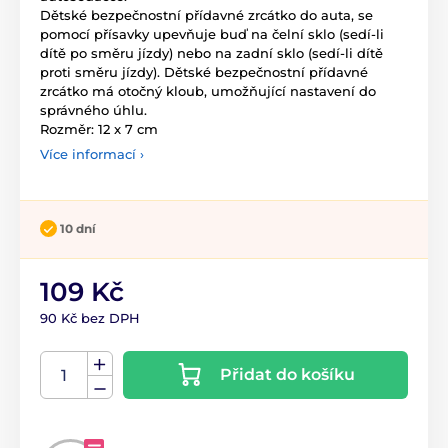
Dětské bezpečnostní přídavné zrcátko do auta, se
pomocí přísavky upevňuje buď na čelní sklo (sedí-li
dítě po směru jízdy) nebo na zadní sklo (sedí-li dítě
proti směru jízdy). Dětské bezpečnostní přídavné
zrcátko má otočný kloub, umožňující nastavení do
správného úhlu.
Rozměr: 12 x 7 cm
Více informací ›
10 dní
109 Kč
90 Kč bez DPH
Přidat do košíku