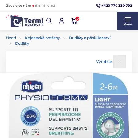
+420 770 330 792
Zavolejte nám
(Po-Pá 10-16)
0
Menu
Úvod
Kojenecké potřeby
Dudlíky a příslušenství
Dudlíky
Výrobce