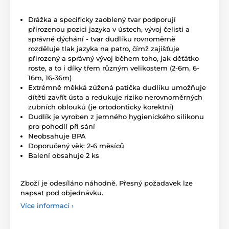
Drážka a specificky zaoblený tvar podporují
přirozenou pozici jazyka v ústech, vývoj čelisti a
správné dýchání - tvar dudlíku rovnoměrně
rozděluje tlak jazyka na patro, čímž zajišťuje
přirozený a správný vývoj během toho, jak děťátko
roste, a to i díky třem různým velikostem (2-6m, 6-
16m, 16-36m)
Extrémně měkká zúžená patička dudlíku umožňuje
dítěti zavřít ústa a redukuje riziko nerovnoměrných
zubních oblouků (je ortodonticky korektní)
Dudlík je vyroben z jemného hygienického silikonu
pro pohodlí při sání
Neobsahuje BPA
Doporučený věk: 2-6 měsíců
Balení obsahuje 2 ks
Zboží je odesíláno náhodně. Přesný požadavek lze
napsat pod objednávku.
Více informací ›