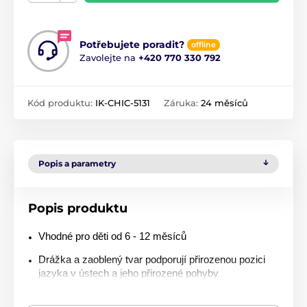
Potřebujete poradit?
offline
Zavolejte na
+420 770 330 792
Kód produktu:
IK-CHIC-5131
Záruka:
24 měsíců
Popis a parametry
Popis produktu
Vhodné pro děti od 6 - 12 měsíců
Drážka a zaoblený tvar podporují přirozenou pozici
jazyka v ústech a jeho přirozené pohyby
Tvar dudlíku zajišťuje přirozený a správný vývoj zubů