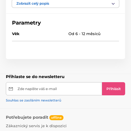
a jazyka během růstu dítěte
Zobrazit celý popis
Extrémně měkká zúžená pata dudlíku umožňuje dítěti
jednoduše zavřít ústa
Parametry
Zboží je odesíláno náhodně. Přesný požadavek lze napsat pod
Věk
Od 6 - 12 měsíců
objednávku.
Přihlaste se do newsletteru
Zde napište váš e-mail
Přihlásit
Souhlas se zasíláním newsletterů
Potřebujete poradit
offline
Zákaznický servis je k dispozici