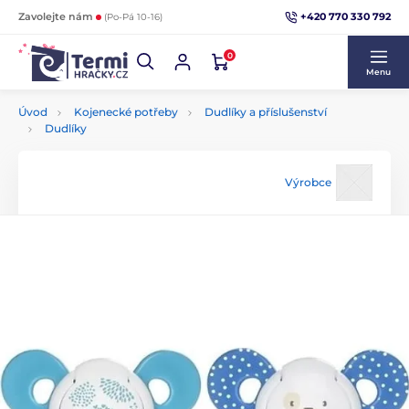
+420 770 330 792
Zavolejte nám
(Po-Pá 10-16)
0
Menu
Úvod
Kojenecké potřeby
Dudlíky a příslušenství
Dudlíky
Výrobce