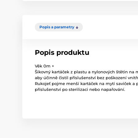
Popis a parametry
Popis produktu
Věk 0m +
Šikovný kartáček z plastu a nylonových štětin na m
aby účinně čistil příslušenství bez poškození vnit
Rukojeť pojme menší kartáček na mytí saviček a př
příslušenství po sterilizaci nebo napařování.