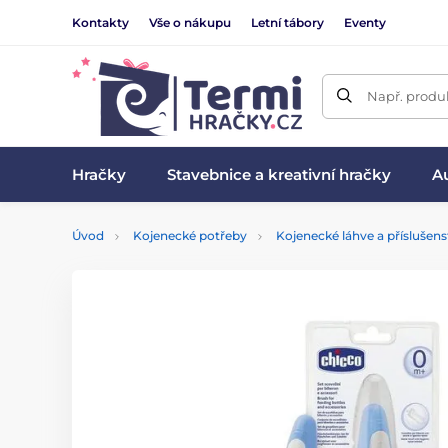
Kontakty
Vše o nákupu
Letní tábory
Eventy
Např. produk
Hračky
Stavebnice a kreativní hračky
Au
Úvod
Kojenecké potřeby
Kojenecké láhve a příslušens