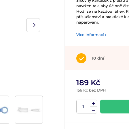
Šikovný kartáček z plastu a
navržen tak, aby účinně čis
Hodí se na každou láhev. R
příslušenství a praktické kl
napařování.
Více informací ›
10 dní
189 Kč
156 Kč bez DPH