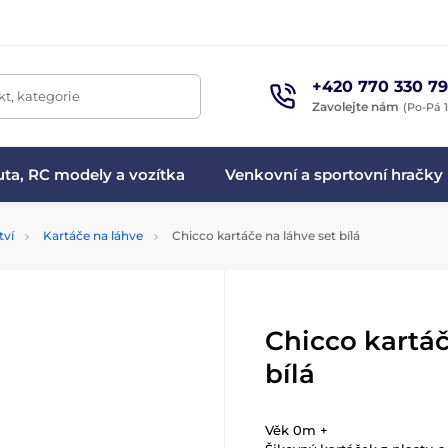
+420 770 330 79
t, kategorie
Zavolejte nám
(Po-Pá 1
ta, RC modely a vozítka
Venkovní a sportovní hračky
tví
Kartáče na láhve
Chicco kartáče na láhve set bílá
Chicco kartáč
bílá
Věk 0m +