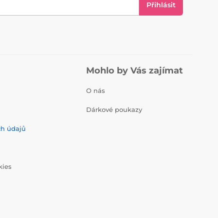
Přihlásit
Mohlo by Vás zajímat
O nás
Dárkové poukazy
ch údajů
kies