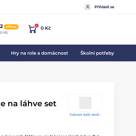
Přihlásit se
2
0
offline
0 Kč
0-16)
Hry na role a domácnost
Školní potřeby
e na láhve set
Zobrazit další zboží ›