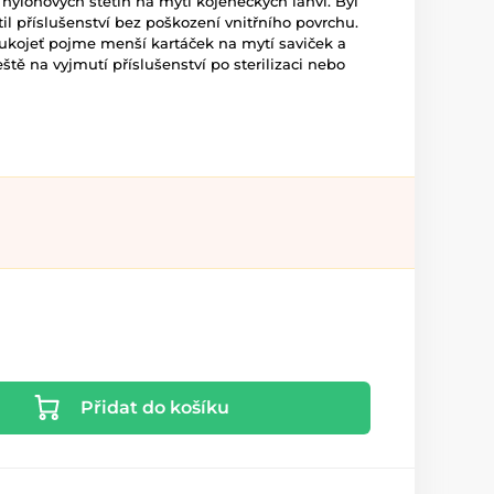
 nylonových štětin na mytí kojeneckých lahví. Byl
til příslušenství bez poškození vnitřního povrchu.
ukojeť pojme menší kartáček na mytí saviček a
eště na vyjmutí příslušenství po sterilizaci nebo
Přidat do košíku