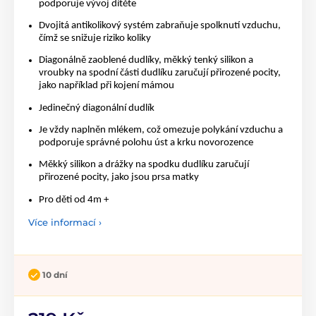
podporuje vývoj dítěte
Dvojitá antikolikový systém zabraňuje spolknutí vzduchu,
čímž se snižuje riziko koliky
Diagonálně zaoblené dudlíky, měkký tenký silikon a
vroubky na spodní části dudlíku zaručují přirozené pocity,
jako například při kojení mámou
Jedinečný diagonální dudlík
Je vždy naplněn mlékem, což omezuje polykání vzduchu a
podporuje správné polohu úst a krku novorozence
Měkký silikon a drážky na spodku dudlíku zaručují
přirozené pocity, jako jsou prsa matky
Pro děti od 4m +
Více informací ›
10 dní