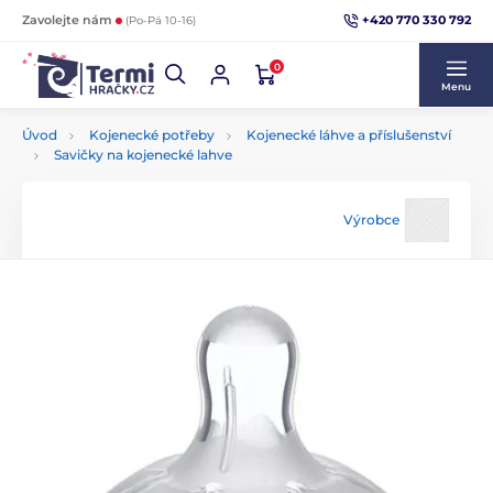
+420 770 330 792
Zavolejte nám
(Po-Pá 10-16)
0
Menu
Úvod
Kojenecké potřeby
Kojenecké láhve a příslušenství
Savičky na kojenecké lahve
Výrobce