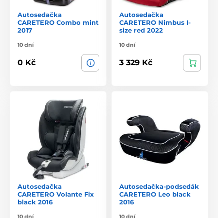
Autosedačka
Autosedačka
CARETERO Combo mint
CARETERO Nimbus I-
2017
size red 2022
10 dní
10 dní
0 Kč
3 329 Kč
Autosedačka
Autosedačka-podsedák
CARETERO Volante Fix
CARETERO Leo black
black 2016
2016
10 dní
10 dní