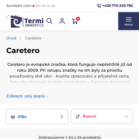
+420 770 330 792
Zavolejte nám
(Po-Pá 10-16)
0
Menu
Úvod
Caretero
Caretero
Caretero je evropská značka, která funguje nepřetržitě již od
roku 2009. Při vstupu značky na trh byly za prioritu
považovány dvě věci - kvalita zpracování a přijatelná cena.
Tyto cíle zůstávají dodnes nezměněny. Caretero doprovází
vaše děti na výlety, doma i na procházky od prvních dnů
jejich života.
Zobrazit celý popis
›
Portfolio značky zahrnuje autosedačky, kočárky, židličky na
krmení, cestovní postýlky, dětská lehátka a houpačky a
skládací ohrádky. Caretero nabízí také široký výběr
Řazení
Filtr
doplňkového příslušenství.
Caretero si zároveň získává trhy nejen v Evropě, ale i v
Zobrazujeme 1-24 z 34 produktů