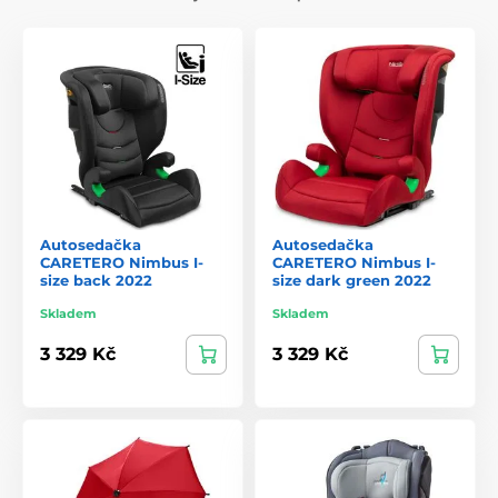
mnoha zemích ve světě. Neustále vyvíjíme a zavádíme nové
produkty, abychom uspokojili potřeby každého rodiče.
Autosedačka
Autosedačka
CARETERO Nimbus I-
CARETERO Nimbus I-
size back 2022
size dark green 2022
Skladem
Skladem
3 329 Kč
3 329 Kč