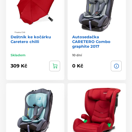
Deštník ke kočárku
Autosedačka
Caretero chilli
CARETERO Combo
graphite 2017
Skladem
10 dní
309 Kč
0 Kč