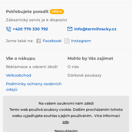
Potřebujete poradit
offline
Zákaznický servis je k dispozici
+420 770 330 792
info@termihracky.cz
Jsme také na:
Facebook
Instagram
Vše o nákupu
Mohlo by Vás zajímat
Reklamace a vrácení zboží
O nás
Velkoobchod
Dárkové poukazy
Podmínky ochrany osobních
údajů
Obchodní podmínky
Na vašem soukromí nám záleží
Informace o používání
Tento web používá soubory cookie. Dalším procházením tohoto
cookies
webu vyjadřujete souhlas s jejich používáním.. Více informací
Kontakt
zde
.
Nesouhlasím