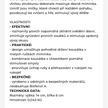
vlnitou strukturou dokonale masíruje dásně miminka.
Uvnitř jsou míčky, které chrastí při každém pohybu,
povzbuzují ke cvičení a hře, stimulují vývoj dítěte
VLASTNOSTI:
• EFEKTIVNÍ
:
- rozmanitý povrch napomáhá zklidnit svědění dásní,
zmírňuje vyrůstání prvních zoubků a stimuluje správný
vývoj skusu
• PRAKTICKÉ:
- design umožňuje pohodlné držení kousátka v
malých ručkách miminka
- kombinace kousátka s chrastítkem pomáhá
stimulovat smysly
- procvičuje úchop ruky a přehazování z rukojeti na
rukojeť
• BEZPEČNÉ:
- vyrobeno z odolných a bezpečných materiálů,
neobsahuje Bisfenol A.
TECHNICKÁ DATA:
Rozměry: výška: 14 cm, šířka 6 cm
Hmotnost: 0,043 KG