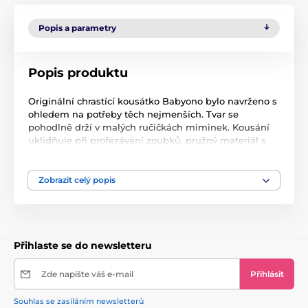
Popis a parametry
Popis produktu
Originální chrastící kousátko Babyono bylo navrženo s
ohledem na potřeby těch nejmenších. Tvar se
pohodlně drží v malých ručičkách miminek. Kousání
uklidňuje při prořezávání zoubků, pružný materiál s
vlnitou strukturou dokonale masíruje dásně miminka.
Uvnitř jsou míčky, které chrastí při každém pohybu,
povzbuzují ke cvičení a hře, stimulují vývoj dítěte
Zobrazit celý popis
VLASTNOSTI:
• EFEKTIVNÍ
:
- rozmanitý povrch napomáhá zklidnit svědění dásní,
Přihlaste se do newsletteru
zmírňuje vyrůstání prvních zoubků a stimuluje
správný vývoj skusu
• PRAKTICKÉ:
Zde napište váš e-mail
Přihlásit
- design umožňuje pohodlné držení kousátka v
malých ručkách miminka
Souhlas se zasíláním newsletterů