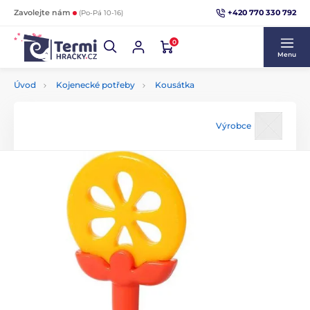
+420 770 330 792
Zavolejte nám
(Po-Pá 10-16)
0
Menu
Úvod
Kojenecké potřeby
Kousátka
Výrobce