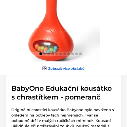
Zobrazit více obrázků
BabyOno Edukační kousátko
s chrastítkem - pomeranč
Originální chrastící kousátko Babyono bylo navrženo s
ohledem na potřeby těch nejmenších. Tvar se
pohodlně drží v malých ručičkách miminek. Kousání
uklidňuje při prořezávání zoubků, pružný materiál s