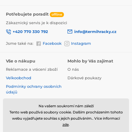
- kombinace kousátka s chrastítkem pomáhá
stimulovat smysly
- procvičuje úchop ruky a přehazování z rukojeti na
Potřebujete poradit
offline
rukojeť
Zákaznický servis je k dispozici
• BEZPEČNÉ:
- vyrobeno z odolných a bezpečných materiálů,
+420 770 330 792
info@termihracky.cz
neobsahuje Bisfenol A.
TECHNICKÁ DATA:
Jsme také na:
Facebook
Instagram
Rozměry: výška: 14 cm, šířka 6 cm
Hmotnost: 0,043 KG
Vše o nákupu
Mohlo by Vás zajímat
Reklamace a vrácení zboží
O nás
Velkoobchod
Dárkové poukazy
Podmínky ochrany osobních
údajů
Obchodní podmínky
Na vašem soukromí nám záleží
Informace o používání
Tento web používá soubory cookie. Dalším procházením tohoto
cookies
webu vyjadřujete souhlas s jejich používáním.. Více informací
Kontakt
zde
.