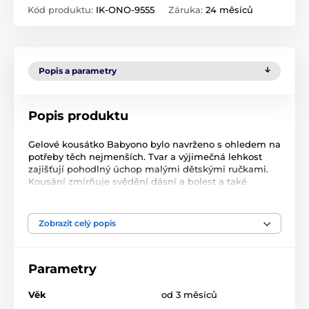
Kód produktu:
IK-ONO-9555
Záruka:
24 měsíců
Popis a parametry
Popis produktu
Gelové kousátko Babyono bylo navrženo s ohledem na
potřeby těch nejmenších. Tvar a výjimečná lehkost
zajišťují pohodlný úchop malými dětskými ručkami.
Kousání zmírňuje svědění dásní a bolest a také
zlepšuje proces vzniku nových zubů u miminek.
Vychlazené kousátko mnohem více ulevuje od bolesti
spojené s prořezáváním zoubků.
Zobrazit celý popis
EFEKTIVNÍ:
Parametry
Gel, díky chlazení v lednici déle udržuje teplotu a
účinněji zmírňuje bolesti dásní
Věk
od 3 měsíců
Rozmanitý povrch pomáhá zklidnit svědění dásní a