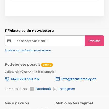
ulehčit dorůstání prvních zoubků vašeho miminka
PRAKTICKÝ:
Malý a lehký design umožňuje kousátko pohodlně
držet v malých ručičkách miminka
Přihlaste se do newsletteru
Procvičuje úchop ruky a přenášení z rukojeti do
rukojeti
Zde napište váš e-mail
Přihlásit
Souhlas se zasíláním newsletterů
BEZPEČNÝ:
Vyrobeno z bezpečných a odolných materiálů
Potřebujete poradit
offline
Neobsahuje Bisfenol A.
Zákaznický servis je k dispozici
+420 770 330 792
info@termihracky.cz
Zboží je odesíláno náhodně. Přesný požadavek lze
napsat pod objednávku.
Jsme také na:
Facebook
Instagram
Vše o nákupu
Mohlo by Vás zajímat