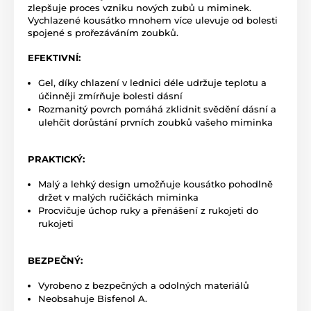
zlepšuje proces vzniku nových zubů u miminek.
Vychlazené kousátko mnohem více ulevuje od bolesti
spojené s prořezáváním zoubků.
EFEKTIVNÍ:
Gel, díky chlazení v lednici déle udržuje teplotu a
účinněji zmírňuje bolesti dásní
Rozmanitý povrch pomáhá zklidnit svědění dásní a
ulehčit dorůstání prvních zoubků vašeho miminka
PRAKTICKÝ:
Malý a lehký design umožňuje kousátko pohodlně
držet v malých ručičkách miminka
Procvičuje úchop ruky a přenášení z rukojeti do
rukojeti
BEZPEČNÝ:
Vyrobeno z bezpečných a odolných materiálů
Neobsahuje Bisfenol A.