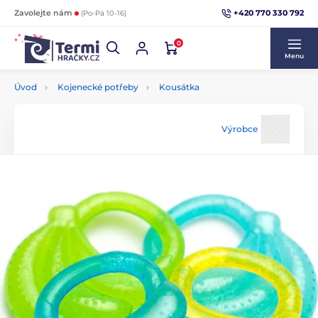
+420 770 330 792
Zavolejte nám
(Po-Pá 10-16)
0
Menu
Úvod
Kojenecké potřeby
Kousátka
Výrobce