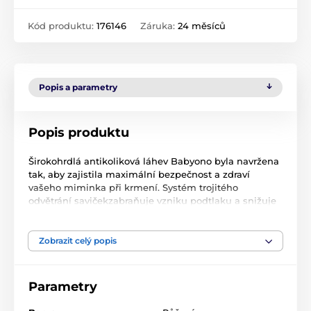
Kód produktu:
176146
Záruka:
24 měsíců
Popis a parametry
Popis produktu
Širokohrdlá antikoliková láhev Babyono byla navržena
tak, aby zajistila maximální bezpečnost a zdraví
vašeho miminka při krmení. Systém trojitého
odvětrání savičekzabraňuje vzniku podtlaku a snižuje
riziko koliky. Tvar savičky je podobný prsu matky, při
krmení se prodlužuje, udržuje přirozený rytmus dítěte
a sací reflex, což umožňuje kombinaci kojení a krmení
Zobrazit celý popis
z láhve. Díky přísné kontrole výroby splňuje láhev i
savička nejvyšší standardy kvality a bezpečnosti.
FUNKCE:
Parametry
trojitý ventilační systém -
průhledná láhev vyrobená z nejkvalitnějšího