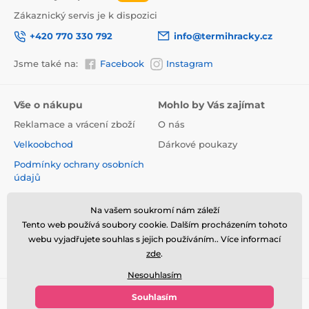
Zákaznický servis je k dispozici
+420 770 330 792
info@termihracky.cz
Jsme také na:
Facebook
Instagram
Vše o nákupu
Mohlo by Vás zajímat
Reklamace a vrácení zboží
O nás
Velkoobchod
Dárkové poukazy
Podmínky ochrany osobních
údajů
Obchodní podmínky
Na vašem soukromí nám záleží
Informace o používání
Tento web používá soubory cookie. Dalším procházením tohoto
cookies
webu vyjadřujete souhlas s jejich používáním.. Více informací
Kontakt
zde
.
Nesouhlasím
Souhlasím
© 2026 www.termihracky.cz ⦁ E-shop vytvořila
SIMPLIA.cz