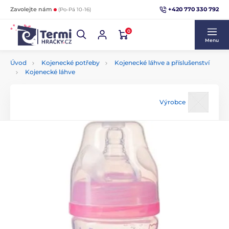
+420 770 330 792
Zavolejte nám
(Po-Pá 10-16)
0
Menu
Úvod
Kojenecké potřeby
Kojenecké láhve a příslušenství
Kojenecké láhve
Výrobce