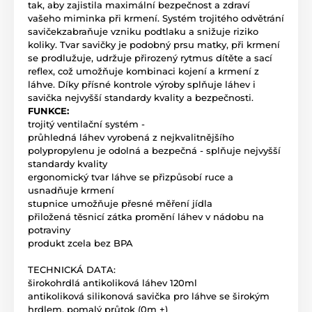
tak, aby zajistila maximální bezpečnost a zdraví
vašeho miminka při krmení. Systém trojitého odvětrání
savičekzabraňuje vzniku podtlaku a snižuje riziko
koliky. Tvar savičky je podobný prsu matky, při krmení
se prodlužuje, udržuje přirozený rytmus dítěte a sací
reflex, což umožňuje kombinaci kojení a krmení z
láhve. Díky přísné kontrole výroby splňuje láhev i
savička nejvyšší standardy kvality a bezpečnosti.
FUNKCE:
trojitý ventilační systém -
průhledná láhev vyrobená z nejkvalitnějšího
polypropylenu je odolná a bezpečná - splňuje nejvyšší
standardy kvality
ergonomický tvar láhve se přizpůsobí ruce a
usnadňuje krmení
stupnice umožňuje přesné měření jídla
přiložená těsnicí zátka promění láhev v nádobu na
potraviny
produkt zcela bez BPA
TECHNICKÁ DATA:
širokohrdlá antikoliková láhev 120ml
antikoliková silikonová savička pro láhve se širokým
hrdlem, pomalý průtok (0m +)