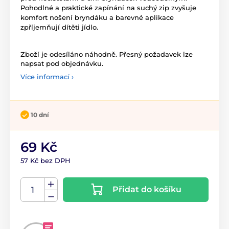
Pohodlné a praktické zapínání na suchý zip zvyšuje
komfort nošení bryndáku a barevné aplikace
zpříjemňují dítěti jídlo.
Zboží je odesíláno náhodně. Přesný požadavek lze
napsat pod objednávku.
Více informací ›
10 dní
69 Kč
57 Kč bez DPH
Přidat do košíku