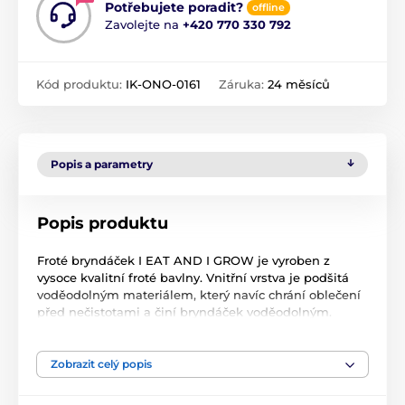
Potřebujete poradit?
offline
Zavolejte na
+420 770 330 792
Kód produktu:
IK-ONO-0161
Záruka:
24 měsíců
Popis a parametry
Popis produktu
Froté bryndáček I EAT AND I GROW je vyroben z
vysoce kvalitní froté bavlny. Vnitřní vrstva je podšitá
voděodolným materiálem, který navíc chrání oblečení
před nečistotami a činí bryndáček voděodolným.
Pohodlné a praktické zapínání na suchý zip zvyšuje
komfort nošení bryndáku a barevné aplikace
zpříjemňují dítěti jídlo.
Zobrazit celý popis