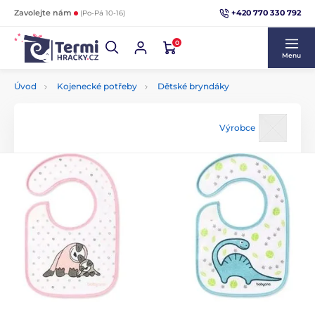
+420 770 330 792
Zavolejte nám
(Po-Pá 10-16)
0
Menu
Úvod
Kojenecké potřeby
Dětské bryndáky
Výrobce