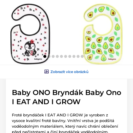
Zobrazit více obrázků
Baby ONO Bryndák Baby Ono
I EAT AND I GROW
Froté bryndáček I EAT AND I GROW je vyroben z
vysoce kvalitní froté bavlny. Vnitřní vrstva je podšitá
voděodolným materiálem, který navíc chrání oblečení
před nečistotami a činí bryndáček voděodolným.