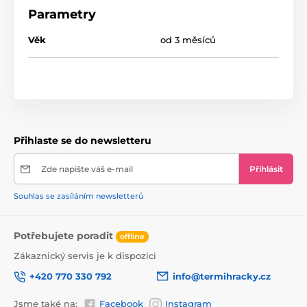
Zboží je odesíláno náhodně. Přesný požadavek lze
Parametry
napsat pod objednávku.
Věk
od 3 měsíců
Přihlaste se do newsletteru
Zde napište váš e-mail
Přihlásit
Souhlas se zasíláním newsletterů
Potřebujete poradit
offline
Zákaznický servis je k dispozici
+420 770 330 792
info@termihracky.cz
Jsme také na:
Facebook
Instagram