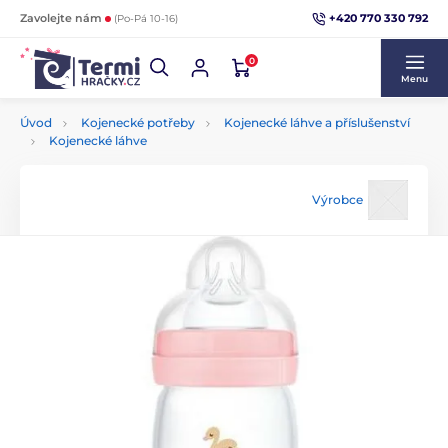
+420 770 330 792
Zavolejte nám
(Po-Pá 10-16)
0
Menu
Úvod
Kojenecké potřeby
Kojenecké láhve a příslušenství
Kojenecké láhve
Výrobce