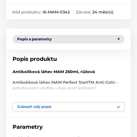
Kód produktu:
IK-MAM-0342
Záruka:
24 měsíců
Popis a parametry
Popis produktu
Antikoliková láhev MAM 260ml, růžová
Antikoliková láhev MAM Perfect StartTM Anti-Colic -
pohotovostní služba v boji proti kolikám!
Inovativní patentovaný antikolikový systém MAM s
ventilem umístěným na dně láhve zabraňuje tvorbě
vzduchových bublin a zastavuje pěnění tekutiny, což
Zobrazit celý popis
způsobuje rovnoměrný proud při pití a chrání dítě
před polykáním vzduchu.
Podrobnosti o produktu:
Parametry
✅ 80% méně koliky - maminky používající lahvičky