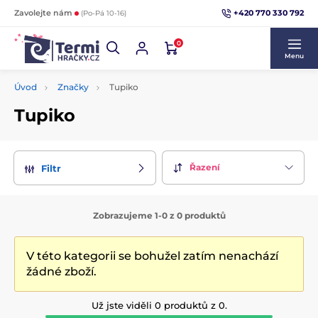
+420 770 330 792
Zavolejte nám
(Po-Pá 10-16)
0
Menu
Úvod
Značky
Tupiko
Tupiko
Řazení
Filtr
Zobrazujeme 1-0 z 0 produktů
V této kategorii se bohužel zatím nenachází
žádné zboží.
Už jste viděli 0 produktů z 0.