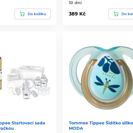
10 dní
389 Kč
Do košíku
Do ko
pee Startovací sada
Tommee Tippee Šidítko silik
vačkou
MODA