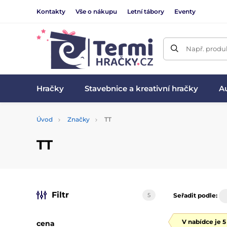
Kontakty
Vše o nákupu
Letní tábory
Eventy
Např. produk
Hračky
Stavebnice a kreativní hračky
Au
Úvod
Značky
TT
TT
Filtr
5
Seřadit podle:
V nabídce je 
cena