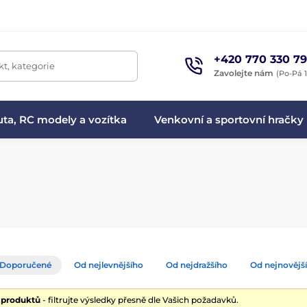
+420 770 330 79
t, kategorie
Zavolejte nám
(Po-Pá 1
ta, RC modely a vozítka
Venkovní a sportovní hračky
Doporučené
Od nejlevnějšího
Od nejdražšího
Od nejnovějš
5 produktů
- filtrujte výsledky přesně dle Vašich požadavků.