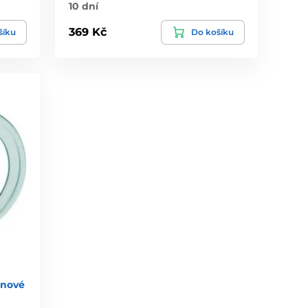
10 dní
369 Kč
šíku
Do košíku
onové