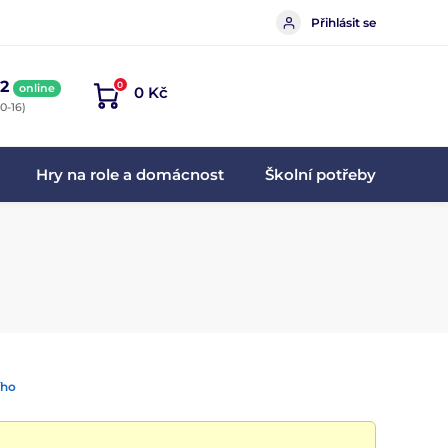
Přihlásit se
2
0
online
0 Kč
0-16)
Hry na role a domácnost
Školní potřeby
ího