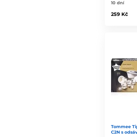
10 dní
259 Kč
Tommee Tip
C2N s odsá