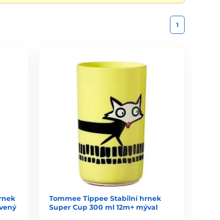
1
rnek
Tommee Tippee Stabilní hrnek
rvený
Super Cup 300 ml 12m+ mýval