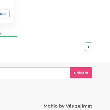
šíku
.
1
Přihlásit
Mohlo by Vás zajímat