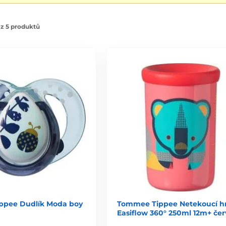
z 5 produktů
ppee Dudlík Moda boy
Tommee Tippee Netekoucí h
Easiflow 360° 250ml 12m+ če