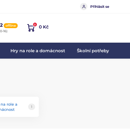
Přihlásit se
2
0
offline
0 Kč
0-16)
Hry na role a domácnost
Školní potřeby
 na role a
1
ácnost