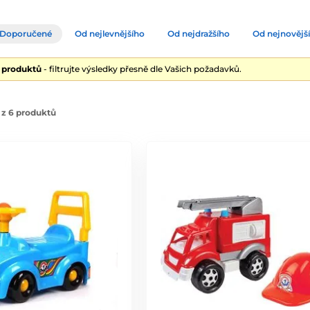
Doporučené
Od nejlevnějšího
Od nejdražšího
Od nejnovějš
6 produktů
- filtrujte výsledky přesně dle Vašich požadavků.
 z 6 produktů