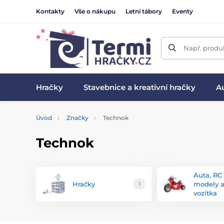
Kontakty
Vše o nákupu
Letní tábory
Eventy
Např. produk
Hračky
Stavebnice a kreativní hračky
Au
Úvod
Značky
Technok
Technok
Auta, RC
Hračky
modely 
1
vozítka