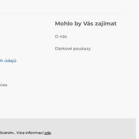
Mohlo by Vás zajímat
O nás
Dárkové poukazy
ch údajů
kies
íváním.. Více informací
zde
.