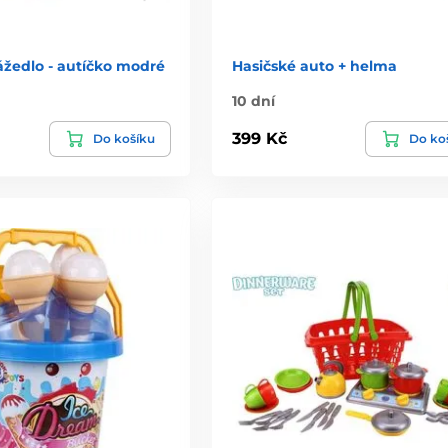
ážedlo - autíčko modré
Hasičské auto + helma
10 dní
399 Kč
Do košíku
Do ko