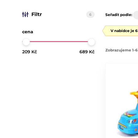
Filtr
6
Seřadit podle:
V nabídce je 
cena
Zobrazujeme 1-6
209 Kč
689 Kč