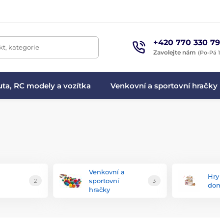
+420 770 330 79
t, kategorie
Zavolejte nám
(Po-Pá 1
ta, RC modely a vozítka
Venkovní a sportovní hračky
Venkovní a
Hry
a
sportovní
2
3
dom
hračky