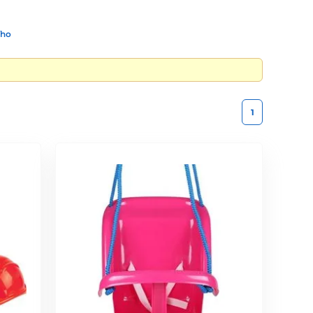
ího
1