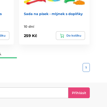
s
Sada na písek - mlýnek s doplňky
10 dní
259 Kč
šíku
Do košíku
.
1
Přihlásit