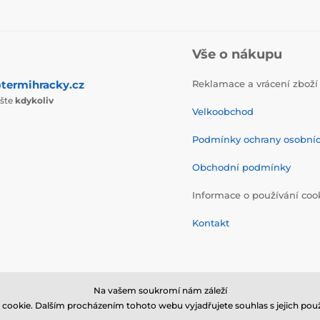
Vše o nákupu
termihracky.cz
Reklamace a vrácení zboží
ište
kdykoliv
Velkoobchod
Podmínky ochrany osobní
Obchodní podmínky
Informace o používání coo
Kontakt
Na vašem soukromí nám záleží
cookie. Dalším procházením tohoto webu vyjadřujete souhlas s jejich použ
© 2026 www.termihracky.cz ⦁ E-shop vytvořila
SIMPLIA.cz