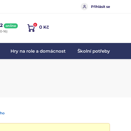
Přihlásit se
2
0
online
0 Kč
0-16)
Hry na role a domácnost
Školní potřeby
ího