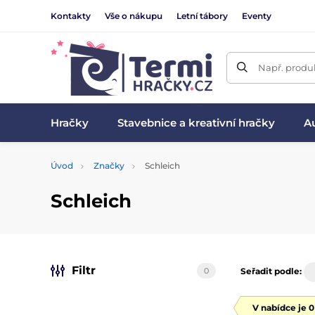
Kontakty
Vše o nákupu
Letní tábory
Eventy
Např. produk
Hračky
Stavebnice a kreativní hračky
Au
Úvod
Značky
Schleich
Schleich
Filtr
0
Seřadit podle:
V nabídce je 