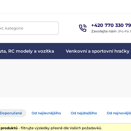
+420 770 330 79
t, kategorie
Zavolejte nám
(Po-Pá 1
ta, RC modely a vozítka
Venkovní a sportovní hračky
Doporučené
Od nejlevnějšího
Od nejdražšího
Od nejnovějš
0 produktů
- filtrujte výsledky přesně dle Vašich požadavků.