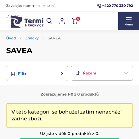
+420 770 330 792
Zavolejte nám
(Po-Pá 10-16)
0
Menu
Úvod
Značky
SAVEA
SAVEA
Řazení
Filtr
Zobrazujeme 1-0 z 0 produktů
V této kategorii se bohužel zatím nenachází
žádné zboží.
Už jste viděli 0 produktů z 0.