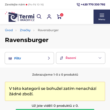
+420 770 330 792
Zavolejte nám
(Po-Pá 10-16)
0
Menu
Úvod
Značky
Ravensburger
Ravensburger
Řazení
Filtr
Zobrazujeme 1-0 z 0 produktů
V této kategorii se bohužel zatím nenachází
žádné zboží.
Už jste viděli 0 produktů z 0.