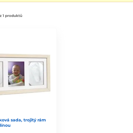
z 1 produktů
ková sada, trojitý rám
hlínou