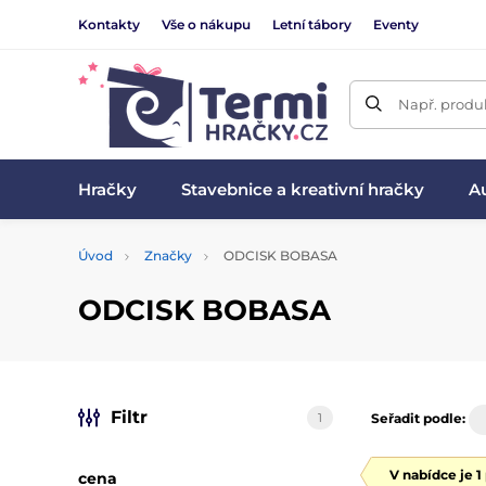
Kontakty
Vše o nákupu
Letní tábory
Eventy
Např. produk
Hračky
Stavebnice a kreativní hračky
Au
Úvod
Značky
ODCISK BOBASA
ODCISK BOBASA
Filtr
1
Seřadit podle:
V nabídce je 1
cena