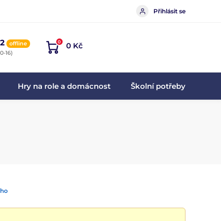
Přihlásit se
2
0
offline
0 Kč
0-16)
Hry na role a domácnost
Školní potřeby
ího