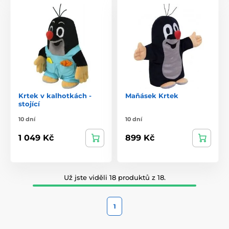
Krtek v kalhotkách -
Maňásek Krtek
stojící
10 dní
10 dní
1 049 Kč
899 Kč
Už jste viděli 18 produktů z 18.
1