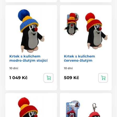
Krtek s kulichem
Krtek s kulichem
modro-žlutým stojící
červeno-žlutým
10 dní
10 dní
1 049 Kč
509 Kč