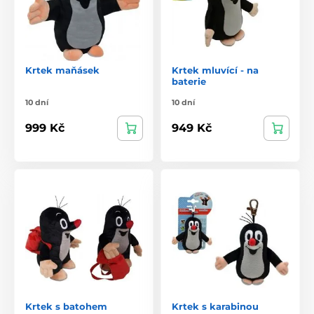
Krtek maňásek
Krtek mluvící - na
baterie
10 dní
10 dní
999 Kč
949 Kč
Krtek s batohem
Krtek s karabinou