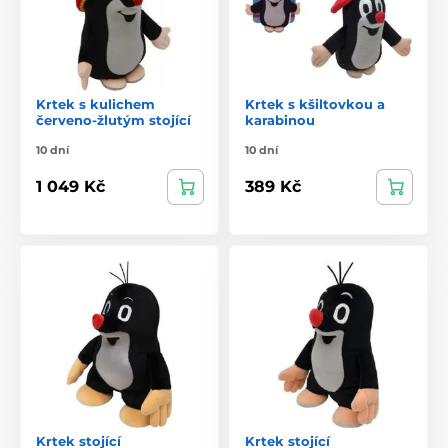
Krtek s kulichem
Krtek s kšiltovkou a
červeno-žlutým stojící
karabinou
10 dní
10 dní
1 049 Kč
389 Kč
Krtek stojící
Krtek stojící