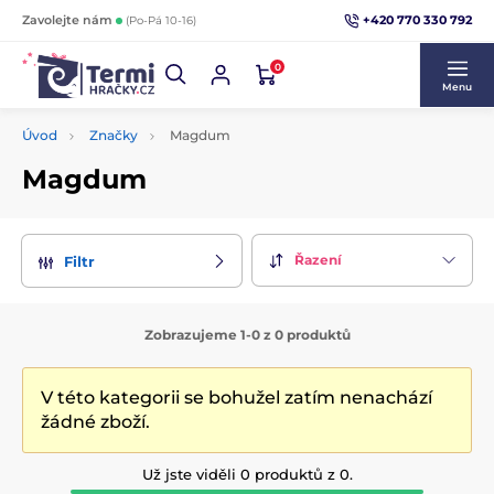
+420 770 330 792
Zavolejte nám
(Po-Pá 10-16)
0
Menu
Úvod
Značky
Magdum
Magdum
Řazení
Filtr
Zobrazujeme 1-0 z 0 produktů
V této kategorii se bohužel zatím nenachází
žádné zboží.
Už jste viděli 0 produktů z 0.