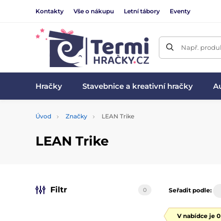
Kontakty
Vše o nákupu
Letní tábory
Eventy
Např. produk
Hračky
Stavebnice a kreativní hračky
Au
Úvod
Značky
LEAN Trike
LEAN Trike
Filtr
0
Seřadit podle:
V nabídce je 