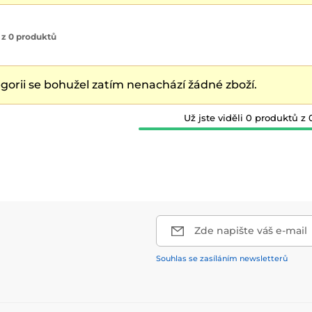
 z 0 produktů
egorii se bohužel zatím nenachází žádné zboží.
Už jste viděli 0 produktů z 
Zde napište váš e-mail
Souhlas se zasíláním newsletterů