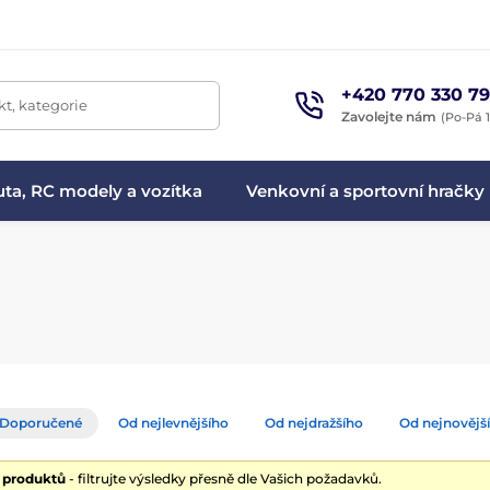
+420 770 330 79
t, kategorie
Zavolejte nám
(Po-Pá 1
ta, RC modely a vozítka
Venkovní a sportovní hračky
Doporučené
Od nejlevnějšího
Od nejdražšího
Od nejnovějš
0 produktů
- filtrujte výsledky přesně dle Vašich požadavků.