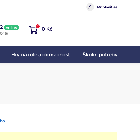
Přihlásit se
2
0
online
0 Kč
0-16)
Hry na role a domácnost
Školní potřeby
ího