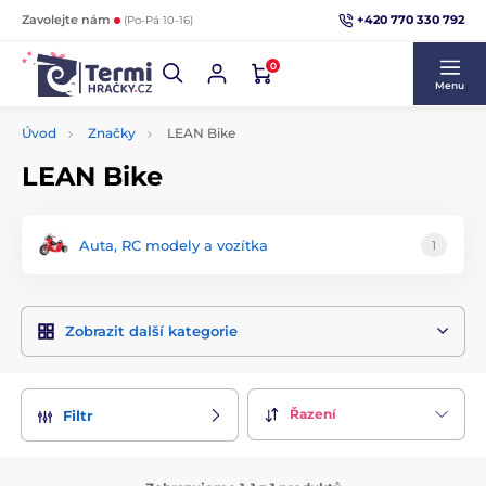
+420 770 330 792
Zavolejte nám
(Po-Pá 10-16)
0
Menu
Úvod
Značky
LEAN Bike
LEAN Bike
Auta, RC modely a vozítka
1
Zobrazit další kategorie
Řazení
Filtr