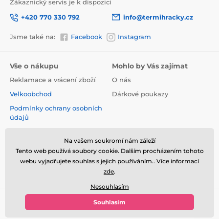
Zákaznický servis je k dispozici
+420 770 330 792
info@termihracky.cz
Jsme také na:
Facebook
Instagram
Vše o nákupu
Mohlo by Vás zajímat
Reklamace a vrácení zboží
O nás
Velkoobchod
Dárkové poukazy
Podmínky ochrany osobních
údajů
Obchodní podmínky
Na vašem soukromí nám záleží
Informace o používání
Tento web používá soubory cookie. Dalším procházením tohoto
cookies
webu vyjadřujete souhlas s jejich používáním.. Více informací
Kontakt
zde
.
Nesouhlasím
Souhlasím
© 2026 www.termihracky.cz ⦁ E-shop vytvořila
SIMPLIA.cz