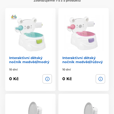
Zobrazujeme 1-5 z 5 produktů
Interaktivní dětský
Interaktivní dětský
nočník medvěd/modrý
nočník medvěd/růžový
10 dní
10 dní
0 Kč
0 Kč