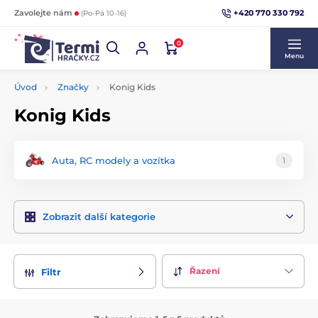
+420 770 330 792
Zavolejte nám
(Po-Pá 10-16)
0
Menu
Úvod
Značky
Konig Kids
Konig Kids
Auta, RC modely a vozítka
1
Zobrazit další kategorie
Řazení
Filtr