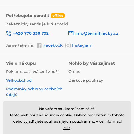
Potřebujete poradit
offline
Zákaznický servis je k dispozici
+420 770 330 792
info@termihracky.cz
Jsme také na:
Facebook
Instagram
Vše o nákupu
Mohlo by Vás zajímat
Reklamace a vrácení zboží
O nás
Velkoobchod
Dárkové poukazy
Podmínky ochrany osobních
údajů
Obchodní podmínky
Na vašem soukromí nám záleží
Informace o používání
Tento web používá soubory cookie. Dalším procházením tohoto
cookies
webu vyjadřujete souhlas s jejich používáním.. Více informací
Kontakt
zde
.