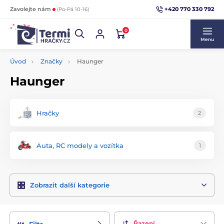
+420 770 330 792
Zavolejte nám
(Po-Pá 10-16)
0
Menu
Úvod
Značky
Haunger
Haunger
Hračky
2
Auta, RC modely a vozítka
1
Zobrazit další kategorie
Řazení
Filtr