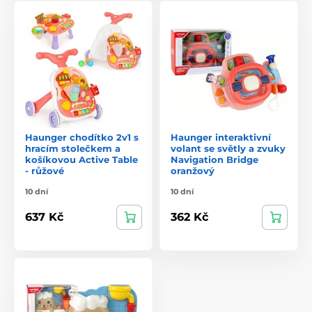
Haunger chodítko 2v1 s
Haunger interaktivní
hracím stolečkem a
volant se světly a zvuky
košíkovou Active Table
Navigation Bridge
- růžové
oranžový
10 dní
10 dní
637 Kč
362 Kč