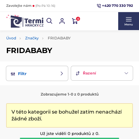
+420 770 330 792
Zavolejte nám
(Po-Pá 10-16)
0
Menu
Úvod
Značky
FRIDABABY
FRIDABABY
Řazení
Filtr
Zobrazujeme 1-0 z 0 produktů
V této kategorii se bohužel zatím nenachází
žádné zboží.
Už jste viděli 0 produktů z 0.