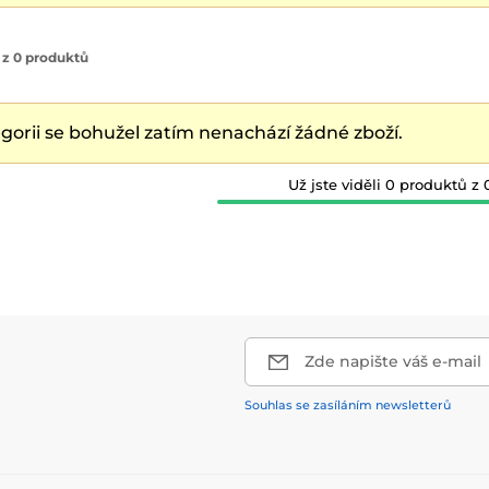
 z 0 produktů
egorii se bohužel zatím nenachází žádné zboží.
Už jste viděli 0 produktů z 
Zde napište váš e-mail
Souhlas se zasíláním newsletterů