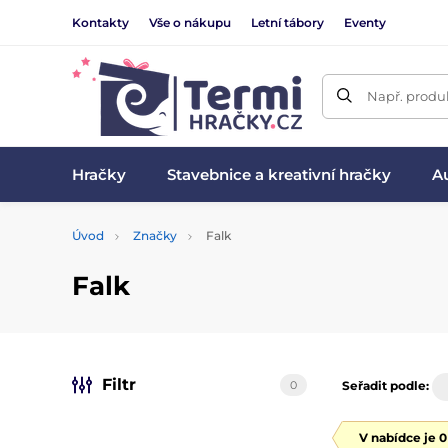
Kontakty
Vše o nákupu
Letní tábory
Eventy
Např. produk
Hračky
Stavebnice a kreativní hračky
Au
Úvod
Značky
Falk
Falk
Filtr
0
Seřadit podle:
V nabídce je 