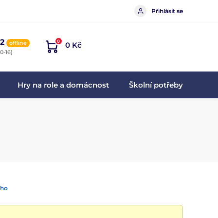
Přihlásit se
2
0
offline
0 Kč
0-16)
Hry na role a domácnost
Školní potřeby
ího