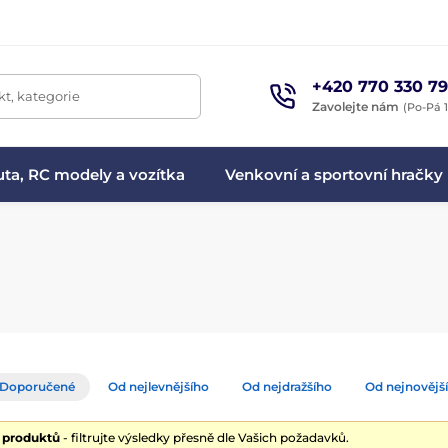
+420 770 330 79
t, kategorie
Zavolejte nám
(Po-Pá 1
ta, RC modely a vozítka
Venkovní a sportovní hračky
Doporučené
Od nejlevnějšího
Od nejdražšího
Od nejnovějš
0 produktů
- filtrujte výsledky přesně dle Vašich požadavků.