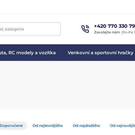
+420 770 330 79
t, kategorie
Zavolejte nám
(Po-Pá 1
ta, RC modely a vozítka
Venkovní a sportovní hračky
Doporučené
Od nejlevnějšího
Od nejdražšího
Od nejnovějš