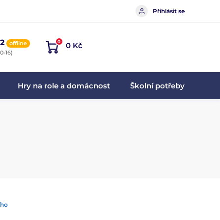
Přihlásit se
2
0
offline
0 Kč
0-16)
Hry na role a domácnost
Školní potřeby
ího