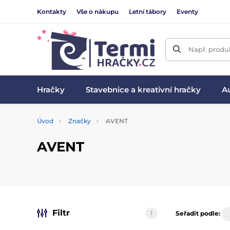
Kontakty
Vše o nákupu
Letní tábory
Eventy
Např. produk
Hračky
Stavebnice a kreativní hračky
Au
Úvod
Značky
AVENT
AVENT
Filtr
1
Seřadit podle: