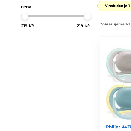
V nabídce je 1
cena
Zobrazujeme 1-1 
219 Kč
219 Kč
Philips AVEN