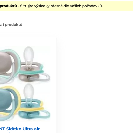
 produktů
- filtrujte výsledky přesně dle Vašich požadavků.
z 1 produktů
T Šidítko Ultra air