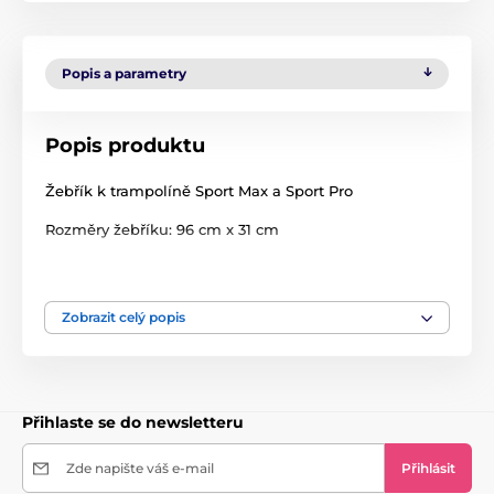
Popis a parametry
Popis produktu
Žebřík k trampolíně Sport Max a Sport Pro
Rozměry žebříku: 96 cm x 31 cm
Počet kroků: 2
Velikost balení: 100 cm x 5 cm x 6 cm
Zobrazit celý popis
Hmotnost: 2 kg
Materiál: kov
Přihlaste se do newsletteru
Odolný vůči vnějším vlivům
Zde napište váš e-mail
Přihlásit