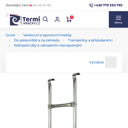
+420 770 330 792
Zavolejte nám
(Po-Pá 10-16)
0
Menu
Úvod
Venkovní a sportovní hračky
Do pískoviště a na zahradu
Trampolíny a příslušenství
Náhradní díly k zahradním trampolínám
Výrobce