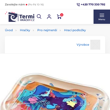
+420 770 330 792
Zavolejte nám
(Po-Pá 10-16)
0
Menu
Úvod
Hračky
Pro nejmenší
Hrací podložky
Výrobce