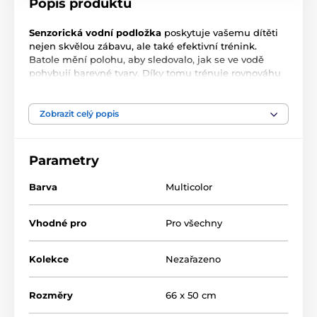
Popis produktu
Senzorická vodní podložka
poskytuje vašemu dítěti
nejen skvělou zábavu, ale také efektivní trénink.
Batole mění polohu, aby sledovalo, jak se ve vodě
pohybují barevné tvary. Díky tomu trénuje rovnováhu
a pohyb. Podložku snadno naplníte vzduchem a
vodou a po hraní ji vylijte a srolujete.
Přípravek má ještě jednu výhodu
– můžete jej použít
Zobrazit celý popis
na tišení bolesti bříška. Dovnitř nalijte teplou vodu a
položte miminko na podložku.
Parametry
Technická data
Materiál: PVC plast
Barva
Multicolor
Hmotnost: 20g
Rozměr: 66 x 50 cm
Věk dítěte: 3m+
Vhodné pro
Pro všechny
velikost balení: 15 x 14 cm
Kolekce
Nezařazeno
Rozměry
66 x 50 cm