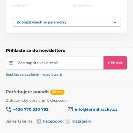
Pohlaví
Univerzální
Věk
od 3 měsíců
Zobrazit všechny parametry
Rozměry balení
15 x 14 cm
Přihlaste se do newsletteru
Zde napište váš e-mail
Přihlásit
Souhlas se zasíláním newsletterů
Potřebujete poradit
offline
Zákaznický servis je k dispozici
+420 770 330 792
info@termihracky.cz
Jsme také na:
Facebook
Instagram