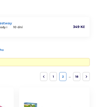
Bestway
349 Kč
10 dní
ody i
ího
…
1
2
18