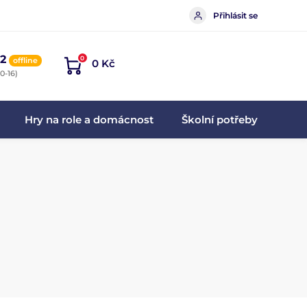
Přihlásit se
2
0
offline
0 Kč
0-16)
Hry na role a domácnost
Školní potřeby