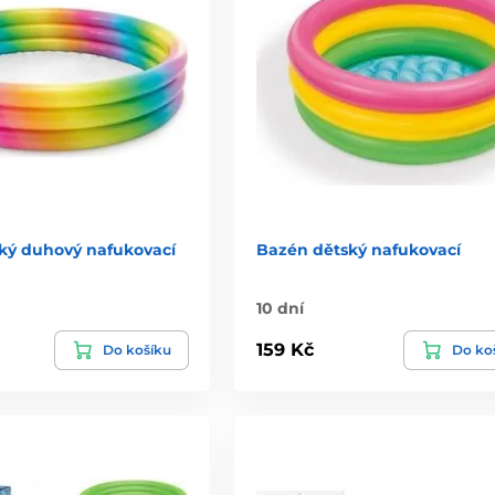
ký duhový nafukovací
Bazén dětský nafukovací
10 dní
159 Kč
Do košíku
Do ko