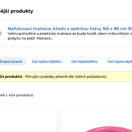
ější produkty
Nafukovací matrace, křeslo s opěrkou hlavy 165 x 89 cm 
Velmi pohodlná a praktická matrace se bude hodit všem milovníkům v
pobytu na pláži. Matrace…
Doporučené
Od nejlevnějšího
Od nejdražšího
Od nejnovějš
424 produktů
- filtrujte výsledky přesně dle Vašich požadavků.
48 z 424 produktů