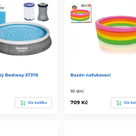
tý Bestway 57376
Bazén nafukovací
10 dní
709 Kč
Do košíku
Do ko