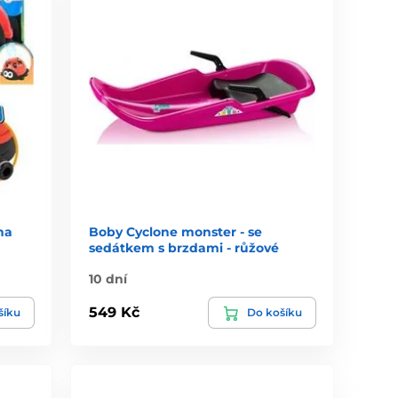
na
Boby Cyclone monster - se
sedátkem s brzdami - růžové
10 dní
549 Kč
šíku
Do košíku