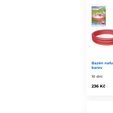
Bazén nafu
barev
10 dní
236 Kč