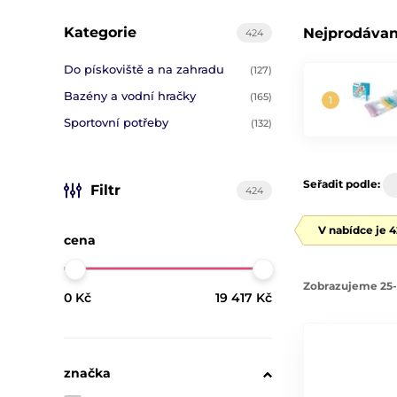
Kategorie
Nejprodávan
424
Do pískoviště a na zahradu
(127)
Bazény a vodní hračky
(165)
Sportovní potřeby
(132)
Seřadit podle:
Filtr
424
V nabídce je 
cena
Zobrazujeme 25-
0 Kč
19 417 Kč
značka