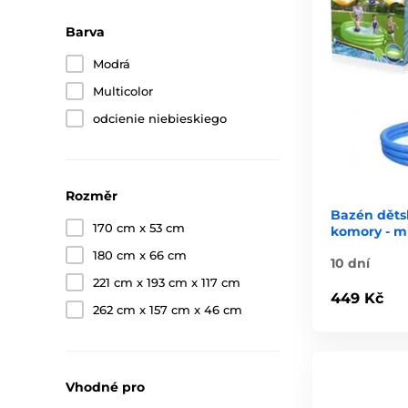
Barva
Modrá
Multicolor
odcienie niebieskiego
Rozměr
Bazén děts
170 cm x 53 cm
komory - mi
180 cm x 66 cm
10 dní
221 cm x 193 cm x 117 cm
449 Kč
262 cm x 157 cm x 46 cm
Vhodné pro