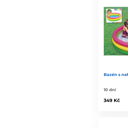
Bazén s n
10 dní
349 Kč