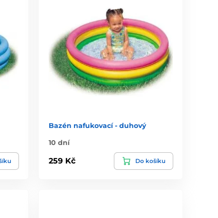
Bazén nafukovací - duhový
10 dní
259 Kč
šíku
Do košíku