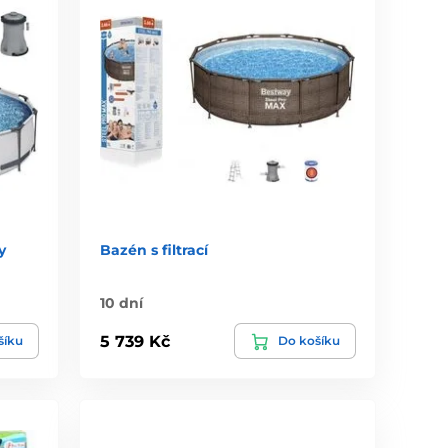
y
Bazén s filtrací
10 dní
5 739 Kč
šíku
Do košíku