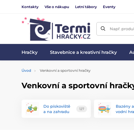
Kontakty
Vše o nákupu
Letní tábory
Eventy
Např. produk
Hračky
Stavebnice a kreativní hračky
Au
Úvod
Venkovní a sportovní hračky
Venkovní a sportovní hračky
Do pískoviště
Bazény a
127
a na zahradu
vodní hr