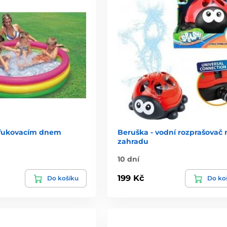
afukovacím dnem
Beruška - vodní rozprašovač 
zahradu
10 dní
199 Kč
Do košíku
Do ko