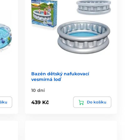
Bazén dětský nafukovací
vesmírná loď
10 dní
439 Kč
šíku
Do košíku