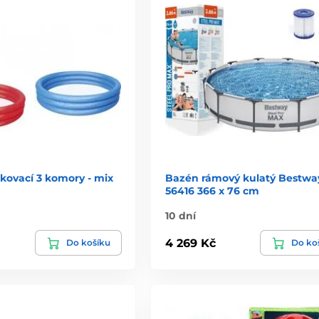
kovací 3 komory - mix
Bazén rámový kulatý Bestwa
56416 366 x 76 cm
10 dní
4 269 Kč
Do košíku
Do ko