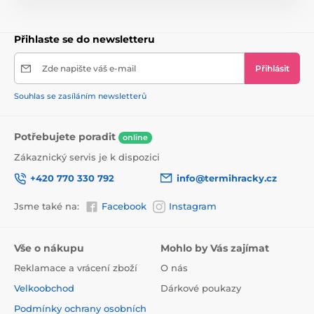
Sada obsahuje:
- skákací hrad
Přihlaste se do newsletteru
- dmychadlo
Zde napište váš e-mail
Přihlásit
- Sada na opravu
Souhlas se zasíláním newsletterů
- úložný vak
- 8 kotev a kolíků
Potřebujete poradit
online
Technická data:
Zákaznický servis je k dispozici
- rozměry 194 cm x 175 cm x 170 cm
+420 770 330 792
info@termihracky.cz
- Maximální hmotnost 113 kg
Jsme také na:
Facebook
Instagram
- dvojité švy pro zvýšenou odolnost
Vše o nákupu
Mohlo by Vás zajímat
- dmychadlo 220-240 V
Reklamace a vrácení zboží
O nás
- odolný PVC materiál
Velkoobchod
Dárkové poukazy
Váhy:
7 kg
Podmínky ochrany osobních