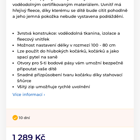
voděodolným certifikovaným materiálem. Uvnitř má
hřejivý fleece, díky kterému se dítě bude cítit pohodlně
a jeho jemná pokožka nebude vystavena podráždění.
3vrstvá konstrukce: voděodolná tkanina, izolace a
fleecový vnitřek
Možnost nastavení délky v rozmezí 100 - 80 cm
Lze použít do hlubokých kočárků, kočárků a jako
spací pytel na saně
Otvory pro 5-ti bodové pásy vám umožní bezpečně
připoutat vaše dítě
Snadné přizpůsobení tvaru kočárku díky stahovací
šňůrce
Všitý zip umožňuje rychlé uvolnění
Více informací ›
10 dní
1 289 Kč