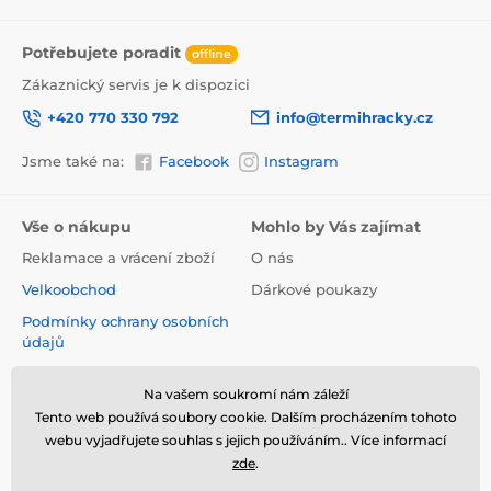
Potřebujete poradit
offline
Zákaznický servis je k dispozici
+420 770 330 792
info@termihracky.cz
Jsme také na:
Facebook
Instagram
Vše o nákupu
Mohlo by Vás zajímat
Reklamace a vrácení zboží
O nás
Velkoobchod
Dárkové poukazy
Podmínky ochrany osobních
údajů
Obchodní podmínky
Na vašem soukromí nám záleží
Informace o používání
Tento web používá soubory cookie. Dalším procházením tohoto
cookies
webu vyjadřujete souhlas s jejich používáním.. Více informací
Kontakt
zde
.