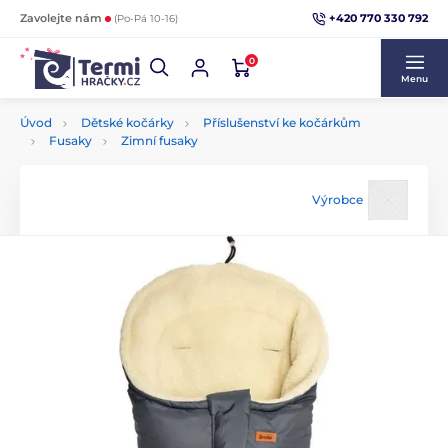
+420 770 330 792
Zavolejte nám
(Po-Pá 10-16)
0
Menu
Úvod
Dětské kočárky
Příslušenství ke kočárkům
Fusaky
Zimní fusaky
Výrobce