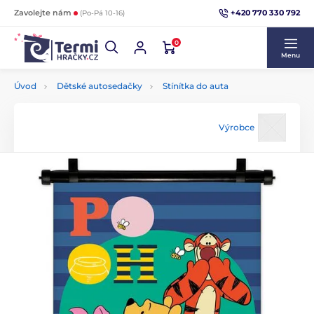
+420 770 330 792
Zavolejte nám
(Po-Pá 10-16)
0
Menu
Úvod
Dětské autosedačky
Stínítka do auta
Výrobce