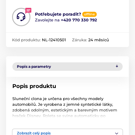
Potřebujete poradit?
offline
Zavolejte na
+420 770 330 792
Kód produktu:
NL-12410501
Záruka:
24 měsíců
Popis a parametry
Popis produktu
Sluneční clona je určena pro všechny modely
automobilů. Je vyrobena z jemné syntetické látky,
zdobená odolným, estetickým a barevným motivem
hraček Disney. Roleta se svine automaticky po
stisknutí tlačítka. Jemná tkanina nebrání dítěti ve
viditelnosti a umožňuje dítěti pozorovat okolí.
Roleta se připevňuje pomocí háčků nebo gumových
Zobrazit celý popis