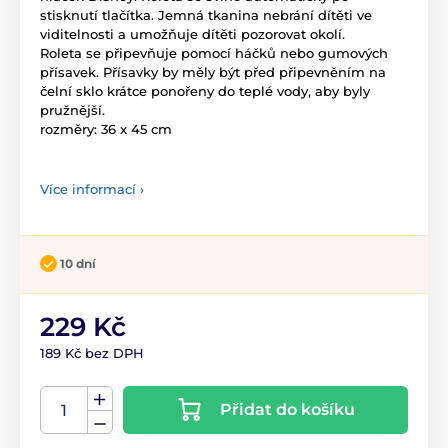
stisknutí tlačítka. Jemná tkanina nebrání dítěti ve
viditelnosti a umožňuje dítěti pozorovat okolí.
Roleta se připevňuje pomocí háčků nebo gumových
přísavek. Přísavky by měly být před připevněním na
čelní sklo krátce ponořeny do teplé vody, aby byly
pružnější.
rozměry: 36 x 45 cm
Více informací ›
10 dní
229 Kč
189 Kč bez DPH
Přidat do košíku