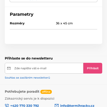
přísavek. Přísavky by měly být před připevněním na
čelní sklo krátce ponořeny do teplé vody, aby byly
pružnější.
Parametry
rozměry: 36 x 45 cm
Rozměry
36 x 45 cm
Přihlaste se do newsletteru
Zde napište váš e-mail
Přihlásit
Souhlas se zasíláním newsletterů
Potřebujete poradit
offline
Zákaznický servis je k dispozici
+420 770 330 792
info@termihracky.cz