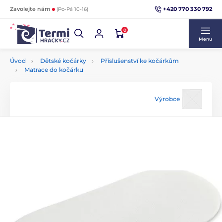
+420 770 330 792
Zavolejte nám
(Po-Pá 10-16)
0
Menu
Úvod
Dětské kočárky
Příslušenství ke kočárkům
Matrace do kočárku
Výrobce