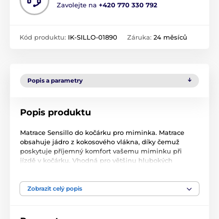
Zavolejte na
+420 770 330 792
Kód produktu:
IK-SILLO-01890
Záruka:
24 měsíců
Popis a parametry
Popis produktu
Matrace Sensillo do kočárku pro miminka. Matrace
obsahuje jádro z kokosového vlákna, díky čemuž
poskytuje příjemný komfort vašemu miminku při
jízdě v kočárku. Vhodná pro většinu hlubokých
kočárků. Velice praktický potah z hedvábné a prodyšné
polyesterové tkaniny lze sundat a vyprat. Složení:
potah: 100% měkká polyesterová tkanina, výplň:
Zobrazit celý popis
kokosové vlákno. Rozměry: šxhxv cca 75x35x3,5cm.