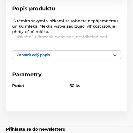
Popis produktu
S těmito savými vložkami se vyhnete nepříjemnému
úniku mléka. Měkká vrstva zadržující vlhkost izoluje
přebytečné mléko.
• Diskrétní, přirozeně tvarované, neviditelné pod
spodním prádlem
• Unikátní voštinový povlak vytváří voděodolnou vrstvu
• Nekloužou díky dvojitému samolepícímu proužku
Zobrazit celý popis
• Jednotlivě balené, což zaručuje sterilitu a pohodlné
použití
Parametry
Vlastnosti produktu:
Diskrétní, přirozeně tvarované
Počet
60 ks
Jednotlivě balené pro sterilitu a hygienu
Vhodné pro všechny velikosti a tvary prsou
Jednosměrná technologie zaručuje efektivní
absorpci vlhkosti, aby byla pokožka suchá ve dne i v
noci
Přihlaste se do newsletteru
2 samolepící proužky zabraňují sklouznutí