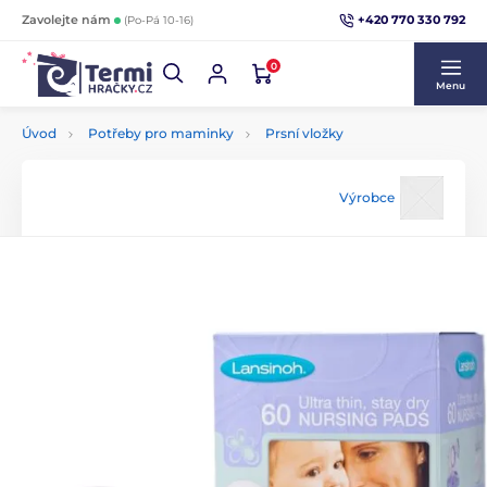
+420 770 330 792
Zavolejte nám
(Po-Pá 10-16)
0
Menu
Úvod
Potřeby pro maminky
Prsní vložky
Výrobce