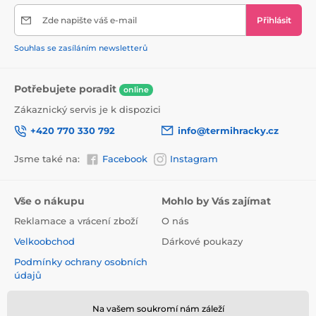
Prodyšná vnější vrstva chrání oděv před vlhkostí a
Zde napište váš e-mail
Přihlásit
mokrem
Souhlas se zasíláním newsletterů
Měkká a prodyšná vnitřní vrstva pro maximální
pohodlí při používání
Potřebujete poradit
online
Zákaznický servis je k dispozici
+420 770 330 792
info@termihracky.cz
Jsme také na:
Facebook
Instagram
Vše o nákupu
Mohlo by Vás zajímat
Reklamace a vrácení zboží
O nás
Velkoobchod
Dárkové poukazy
Podmínky ochrany osobních
údajů
Obchodní podmínky
Na vašem soukromí nám záleží