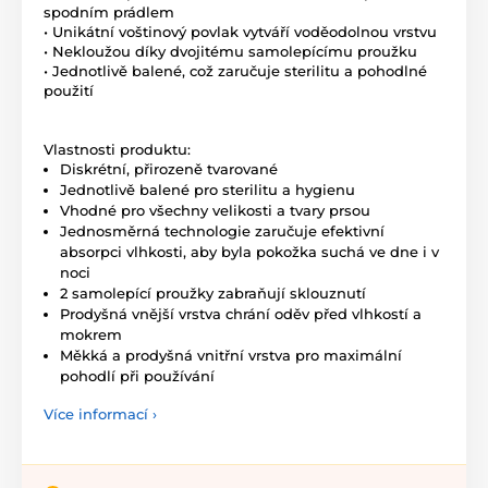
spodním prádlem
• Unikátní voštinový povlak vytváří voděodolnou vrstvu
• Nekloužou díky dvojitému samolepícímu proužku
• Jednotlivě balené, což zaručuje sterilitu a pohodlné
použití
Vlastnosti produktu:
Diskrétní, přirozeně tvarované
Jednotlivě balené pro sterilitu a hygienu
Vhodné pro všechny velikosti a tvary prsou
Jednosměrná technologie zaručuje efektivní
absorpci vlhkosti, aby byla pokožka suchá ve dne i v
noci
2 samolepící proužky zabraňují sklouznutí
Prodyšná vnější vrstva chrání oděv před vlhkostí a
mokrem
Měkká a prodyšná vnitřní vrstva pro maximální
pohodlí při používání
Více informací ›