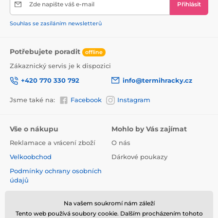
Zde napište váš e-mail
Přihlásit
km/h,
- doba nabíjení je přibližně 3-4 hodiny
Souhlas se zasíláním newsletterů
- doba jízdy až cca 20 minut,
- dojezd až cca 20 metrů.
Potřebujete poradit
offline
Zákaznický servis je k dispozici
+420 770 330 792
info@termihracky.cz
Jsme také na:
Facebook
Instagram
Vše o nákupu
Mohlo by Vás zajímat
Reklamace a vrácení zboží
O nás
Velkoobchod
Dárkové poukazy
Podmínky ochrany osobních
údajů
Obchodní podmínky
Na vašem soukromí nám záleží
Informace o používání
Tento web používá soubory cookie. Dalším procházením tohoto
cookies