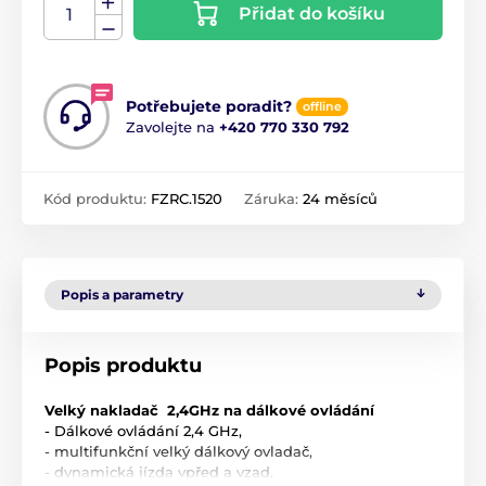
Přidat do košíku
Potřebujete poradit?
offline
Zavolejte na
+420 770 330 792
Kód produktu:
FZRC.1520
Záruka:
24 měsíců
Popis a parametry
Popis produktu
Velký nakladač 2,4GHz na dálkové ovládání
- Dálkové ovládání 2,4 GHz,
- multifunkční velký dálkový ovladač,
- dynamická jízda vpřed a vzad,