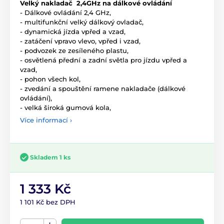
Velký nakladač 2,4GHz na dálkové ovládání
- Dálkové ovládání 2,4 GHz,
- multifunkční velký dálkový ovladač,
- dynamická jízda vpřed a vzad,
- zatáčení vpravo vlevo, vpřed i vzad,
- podvozek ze zesíleného plastu,
- osvětlená přední a zadní světla pro jízdu vpřed a
vzad,
- pohon všech kol,
- zvedání a spouštění ramene nakladače (dálkové
ovládání),
- velká široká gumová kola,
Více informací ›
Skladem 1 ks
1 333 Kč
1 101 Kč bez DPH