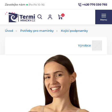
+420 770 330 792
Zavolejte nám
(Po-Pá 10-16)
0
Menu
Úvod
Potřeby pro maminky
Kojící podprsenky
Výrobce