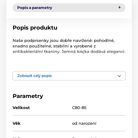
Popis a parametry
Popis produktu
Naše podprsenky jsou dobře navržené: pohodlné,
snadno použitelné, stabilní a vyrobené z
antibakteriální tkaniny. Jemná krajka dodává eleganci.
Technická data
bezproblémová konstrukce
hypoalergenní
Zobrazit celý popis
perfektně sedí před i po krmení
prodyšný
odnímatelné košíčky
Parametry
Materiál: Polyamid 90%, Elastan 10%
Velikost
C80-85
Věk
od narození