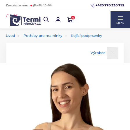
+420 770 330 792
Zavolejte nám
(Po-Pá 10-16)
0
Menu
Úvod
Potřeby pro maminky
Kojící podprsenky
Výrobce