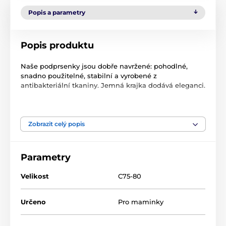
Popis a parametry
Popis produktu
Naše podprsenky jsou dobře navržené: pohodlné,
snadno použitelné, stabilní a vyrobené z
antibakteriální tkaniny. Jemná krajka dodává eleganci.
Technická data
bezproblémová konstrukce
hypoalergenní
Zobrazit celý popis
perfektně sedí před i po krmení
prodyšný
odnímatelné košíčky
Parametry
Materiál: Polyamid 90%, Elastan 10%
Velikost
C75-80
Určeno
Pro maminky