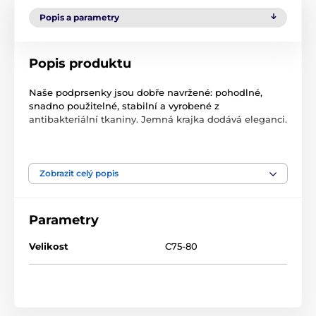
Popis a parametry
Popis produktu
Naše podprsenky jsou dobře navržené: pohodlné,
snadno použitelné, stabilní a vyrobené z
antibakteriální tkaniny. Jemná krajka dodává eleganci.
Technická data
bezproblémová konstrukce
hypoalergenní
Zobrazit celý popis
perfektně sedí před i po krmení
prodyšný
odnímatelné košíčky
Parametry
Materiál: Polyamid 90%, Elastan 10%
Velikost
C75-80