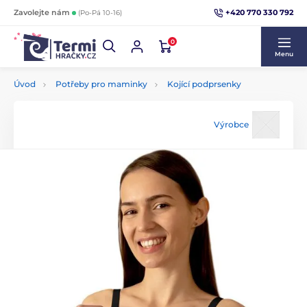
+420 770 330 792
Zavolejte nám
(Po-Pá 10-16)
0
Menu
Úvod
Potřeby pro maminky
Kojící podprsenky
Výrobce