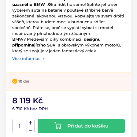
úžasného BMW
X6
a řídit ho samo! Splňte jeho sen
výběrem auta na baterie v poutavé stříbrné barvě
zakončené lakovanou vrstvou. Rozvíjejte ve svém dítěti
vášeň, kterou budete moci v budoucnu sdílet
společně. Ptáte se, proč se vyplatí vybrat si model
inspirovaný plnohodnotným žádaným
BMW? Především díky kombinaci
designu
připomínajícího SUV
s obrovským výkonem motorů,
který se spojuje v jeden fantastický celek.
Více informací ›
10 dní
8 119 Kč
6 710 Kč bez DPH
Přidat do košíku