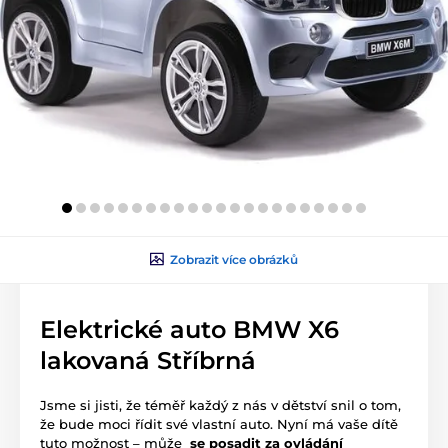
Zobrazit více obrázků
Elektrické auto BMW X6
lakovaná Stříbrná
Jsme si jisti, že téměř každý z nás v dětství snil o tom,
že bude moci řídit své vlastní auto. Nyní má vaše dítě
tuto možnost – může
se posadit za ovládání