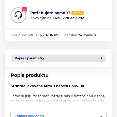
Potřebujete poradit?
offline
Zavolejte na
+420 770 330 792
Kód produktu:
C3770-UNIW
Záruka:
24 měsíců
Popis a parametry
Popis produktu
Stříbrné lakované auto s baterií BMW
X6
Jsme si jisti, že téměř každý z nás v dětství snil o tom,
že bude moci řídit své vlastní auto. Nyní má vaše dítě
tuto možnost – může
se posadit za ovládání
úžasného BMW
X6
a řídit ho samo! Splňte jeho sen
výběrem auta na baterie v poutavé stříbrné barvě
Zobrazit celý popis