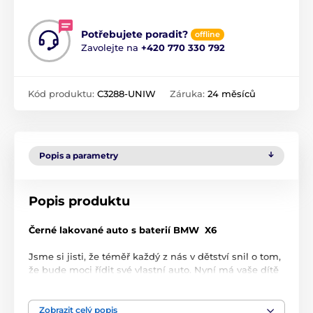
Potřebujete poradit?
offline
Zavolejte na
+420 770 330 792
Kód produktu:
C3288-UNIW
Záruka:
24 měsíců
Popis a parametry
Popis produktu
Černé lakované auto s baterií BMW
X6
Jsme si jisti, že téměř každý z nás v dětství snil o tom,
že bude moci řídit své vlastní auto. Nyní má vaše dítě
tuto možnost – může
se posadit za ovládání
úžasného BMW
X6
a řídit ho samo! Splňte jeho sen
výběrem auta na baterie v poutavé černé barvě
Zobrazit celý popis