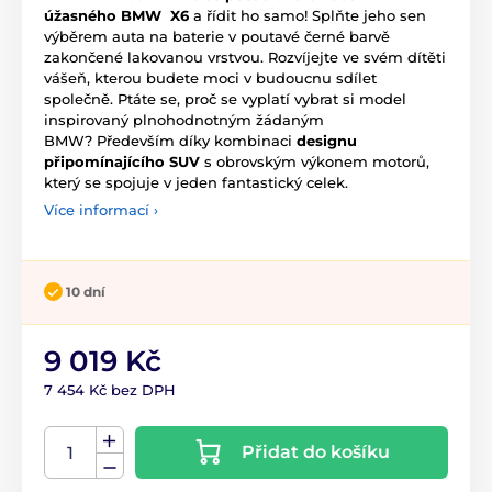
úžasného BMW
X6
a řídit ho samo! Splňte jeho sen
výběrem auta na baterie v poutavé černé barvě
zakončené lakovanou vrstvou. Rozvíjejte ve svém dítěti
vášeň, kterou budete moci v budoucnu sdílet
společně. Ptáte se, proč se vyplatí vybrat si model
inspirovaný plnohodnotným žádaným
BMW? Především díky kombinaci
designu
připomínajícího SUV
s obrovským výkonem motorů,
který se spojuje v jeden fantastický celek.
Více informací ›
10 dní
9 019 Kč
7 454 Kč bez DPH
Přidat do košíku