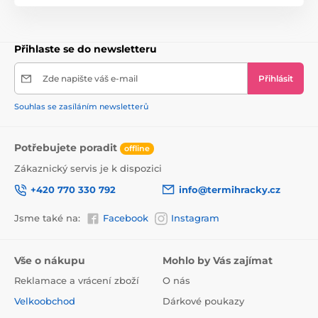
Rozměry balení
20 x 21,5 x 8,5 cm
Přihlaste se do newsletteru
Zde napište váš e-mail
Přihlásit
Souhlas se zasíláním newsletterů
Potřebujete poradit
offline
Zákaznický servis je k dispozici
+420 770 330 792
info@termihracky.cz
Jsme také na:
Facebook
Instagram
Vše o nákupu
Mohlo by Vás zajímat
Reklamace a vrácení zboží
O nás
Velkoobchod
Dárkové poukazy