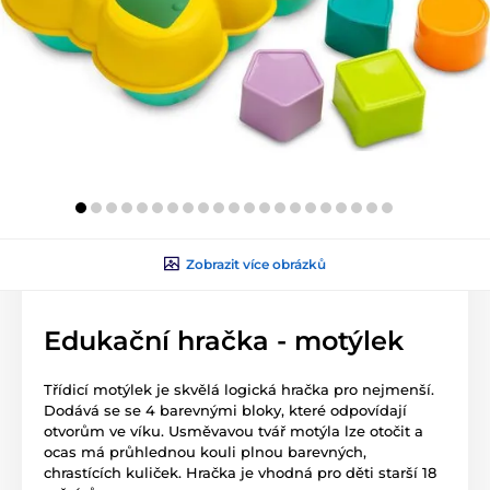
Zobrazit více obrázků
Edukační hračka - motýlek
Třídicí motýlek je skvělá logická hračka pro nejmenší.
Dodává se se 4 barevnými bloky, které odpovídají
otvorům ve víku. Usměvavou tvář motýla lze otočit a
ocas má průhlednou kouli plnou barevných,
chrastících kuliček. Hračka je vhodná pro děti starší 18